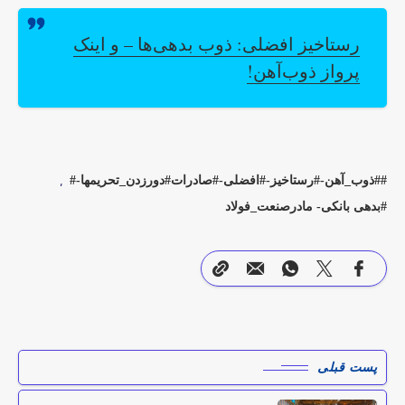
رستاخیز افضلی: ذوب بدهی‌ها – و اینک
پرواز ذوب‌آهن!
#ذوب_آهن-#رستاخیز-#افضلی-#صادرات#دورزدن_تحریمها-#
بدهی بانکی- مادرصنعت_فولاد
پست قبلی