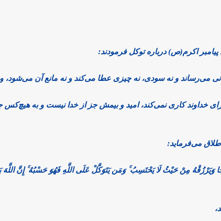
پیامبر اکرم(ص) درباره توکل فرمودند:
نی می‌رساند و نه سودی، نه چیزی عطا می‌کند و نه مانع آن می‌شود، و 
رای خداوند کاری نمی‌کند، امید و بیمش جز از خدا نیست و به هیچ‌کس 
ا وَیَرْزُقْهُ مِنْ حَیْثُ لَا یَحْتَسِبُ ۚ وَمَن یَتَوَکَّلْ عَلَى اللَّهِ فَهُوَ حَسْبُهُ ۚ إِنَّ اللَّهَ بَال
،