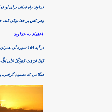
خداوند راه نجاتی برای او ف
وهر کس بر خدا توکل کند، خ
اعتماد به خداوند
در آیه ۱۵۹ سوره آل عمران آمده است:
فَإِذَا عَزَمْتَ فَتَوَکَّلْ عَلَى اللَّهِ
هنگامی که تصمیم گرفتی، بر 