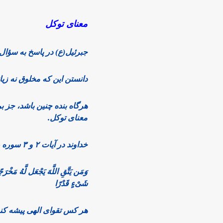
معنای توکل
جبرئیل(ع) در پاسخ به سؤال 
دانستن این که مخلوق نه زیا
هرگاه بنده چنین باشد، جز ب
معنای توکل.
خداوند در آیات ۲ و ۳ سوره طلاق می‌فرماید:
وَمَن یَتَّقِ اللَّهَ یَجْعَل لَّهُ مَخْرَجً
شَیْءٍ قَدْرًا
هر کس تقوای الهی پیشه کند