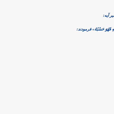
ر آیه:
َّهِ فَهُوَ حَسْبُهُ» فرمودند: