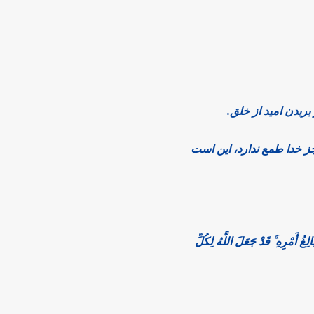
بریدن امید از خلق.
جز خدا طمع ندارد، این است
ِغُ أَمْرِهِ ۚ قَدْ جَعَلَ اللَّهُ لِکُلِّ