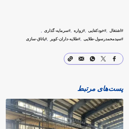
اشتغال
خودکفایی
زواره
سرمایه-گذاری
سیدمحمدرسول-طلایی
طلایه-داران-کویر
یاتاق-سازی
پست‌های مرتبط