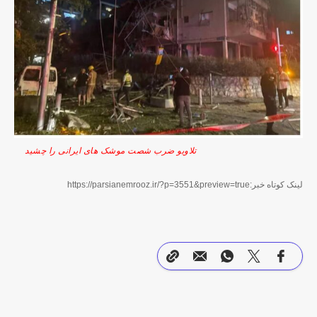
تلاویو ضرب شصت موشک های ایرانی را چشید
لینک کوتاه خبر:https://parsianemrooz.ir/?p=3551&preview=true