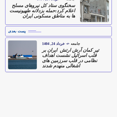
سخنگوی ستاد کل نیروهای مسلح
اعلام کرد:حمله بزدلانه طهیونیست
ها به مناطق مسکونی ایران
پست بعدی
جامعه
خرداد 24, 1404
تیر کمان آرش ارتش ایران بر
قلب اسرائیل نشست اهداف
نظامی در قلب سرزمین های
اشغالی منهدم شدند