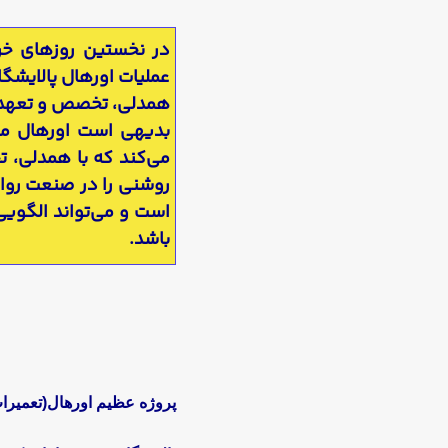
عملیات اورهال پالایشگاه
همدلی، تخصص و تعهد به
بدیهی است اورهال موف
می‌کند که با همدلی، 
روشنی را در صنعت روانک
است و می‌تواند الگوی
باشد.
پروژه عظیم اورهال(تعمیر