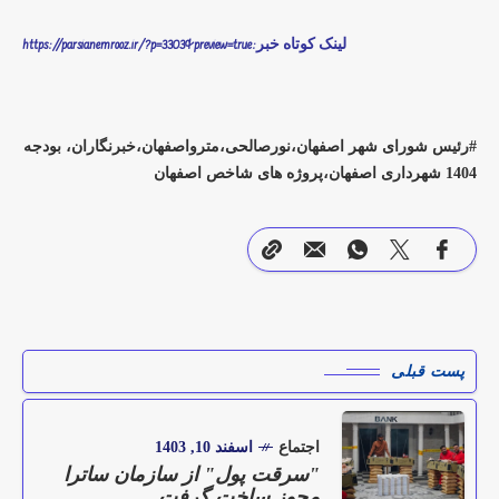
لینک کوتاه خبر:https://parsianemrooz.ir/?p=3303&preview=true
رئیس شورای شهر اصفهان،نورصالحی،مترواصفهان،خبرنگاران، بودجه
1404 شهرداری اصفهان،پروژه های شاخص اصفهان
پست قبلی
اجتماع
اسفند 10, 1403
"سرقت پول" از سازمان ساترا
مجوز ساخت گرفت