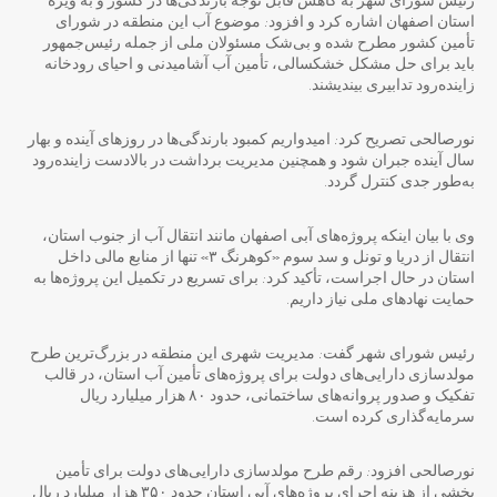
رئیس شورای شهر به کاهش قابل توجه بارندگی‌ها در کشور و به ویژه
استان اصفهان اشاره کرد و افزود: موضوع آب این منطقه در شورای
تأمین کشور مطرح شده و بی‌شک مسئولان ملی از جمله رئیس‌جمهور
باید برای حل مشکل خشکسالی، تأمین آب آشامیدنی و احیای رودخانه
زاینده‌رود تدابیری بیندیشند.
نورصالحی تصریح کرد: امیدواریم کمبود بارندگی‌ها در روزهای آینده و بهار
سال آینده جبران شود و همچنین مدیریت برداشت در بالادست زاینده‌رود
به‌طور جدی کنترل گردد.
وی با بیان اینکه پروژه‌های آبی اصفهان مانند انتقال آب از جنوب استان،
انتقال از دریا و تونل و سد سوم «کوهرنگ ۳» تنها از منابع مالی داخل
استان در حال اجراست، تأکید کرد: برای تسریع در تکمیل این پروژه‌ها به
حمایت نهادهای ملی نیاز داریم.
رئیس شورای شهر گفت: مدیریت شهری این منطقه در بزرگ‌ترین طرح
مولدسازی دارایی‌های دولت برای پروژه‌های تأمین آب استان، در قالب
تفکیک و صدور پروانه‌های ساختمانی، حدود ۸۰ هزار میلیارد ریال
سرمایه‌گذاری کرده است.
نورصالحی افزود: رقم طرح مولدسازی دارایی‌های دولت برای تأمین
بخشی از هزینه اجرای پروژه‌های آبی استان حدود ۳۵۰ هزار میلیارد ریال