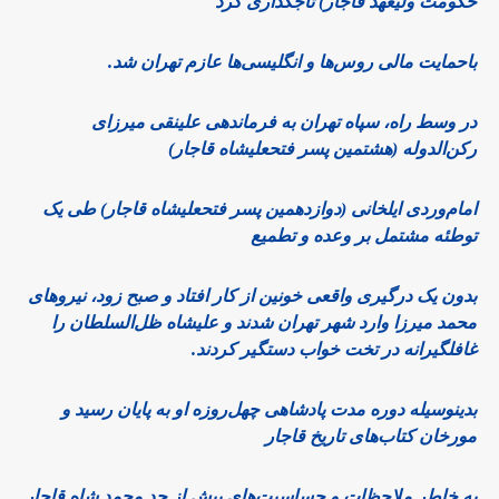
حکومت ولیعهد قاجار) تاجگذاری کرد
باحمایت مالی روس‌ها و انگلیسی‌ها عازم تهران شد.
در وسط راه، سپاه تهران به فرماندهی علینقی میرزای
رکن‌الدوله (هشتمین پسر فتحعلیشاه قاجار)
امام‌وردی ایلخانی (دوازدهمین پسر فتحعلیشاه قاجار) طی یک
توطئه مشتمل بر وعده و تطمیع
بدون یک درگیری واقعی خونین از کار افتاد و صبح زود، نیروهای
محمد میرزا وارد شهر تهران شدند و علیشاه ظل‌السلطان را
غافلگیرانه در تخت خواب دستگیر کردند.
بدینوسیله دوره‌ مدت پادشاهی چهل‌روزه او به پایان رسید و
مورخان کتاب‌های تاریخ قاجار
به خاطر ملاحظات و حساسیت‌های بیش از حد محمد شاه قاجار