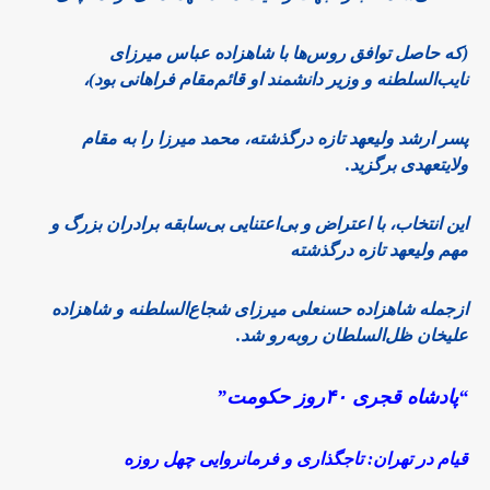
(که حاصل توافق روس‌ها با شاهزاده عباس میرزای
نایب‌السلطنه و وزیر دانشمند او قائم‌مقام فراهانی بود)،
پسر ارشد ولیعهد تازه درگذشته، محمد میرزا را به مقام
ولایتعهدی برگزید.
این انتخاب، با اعتراض و بی‌اعتنایی بی‌سابقه برادران بزرگ و
مهم ولیعهد تازه درگذشته
ازجمله شاهزاده حسنعلی میرزای شجاع‌السلطنه و شاهزاده
علیخان ظل‌السلطان روبه‌رو شد.
“پادشاه قجری ۴۰روز حکومت”
قیام در تهران: تاجگذاری و فرمانروایی چهل روزه