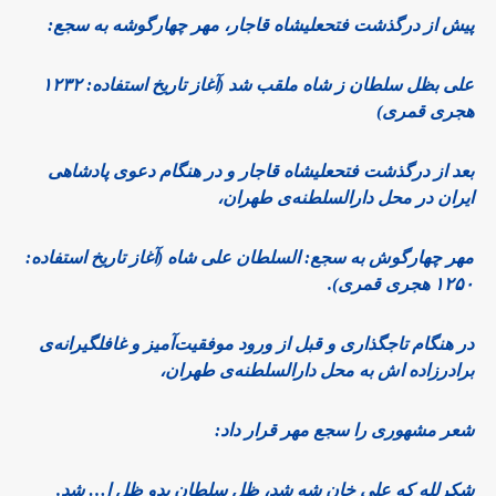
پیش از درگذشت فتحعلیشاه قاجار، مهر چهارگوشه به سجع:
علی بظل سلطان ز شاه ملقب شد (آغاز تاریخ استفاده: ۱۲۳۲
هجری قمری)
بعد از درگذشت فتحعلیشاه قاجار و در هنگام دعوی پادشاهی
ایران در محل دارالسلطنه‌ی طهران،
مهر چهارگوش به سجع: السلطان علی شاه (آغاز تاریخ استفاده:
۱۲۵۰ هجری قمری).
در هنگام تاجگذاری و قبل از ورود موفقیت‌آمیز و غافلگیرانه‌ی
برادرزاده اش به محل دارالسلطنه‌ی طهران،
شعر مشهوری را سجع مهر قرار داد:
شکرلله که علی خان شه شد، ظل سلطان بدو ظل ا… شد.