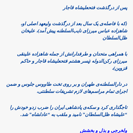
پس از درگذشت فتحعلیشاه قاجار
(که با فاصله‌ی یک سال بعد از درگذشت ولیعهد اصلی‌ او،
شاهزاده عباس میرزای نایب‌السلطنه پیش آمد)، علیخان
ظل‌السلطان
با همراهی متحدان و طرفدارانش از جمله شاهزاده علینقی
میرزای رکن‌الدوله (پسر هشتم فتحعلیشاه قاجار و حاکم
قزوین)،
در دارالسلطنه‌ی طهران و بر روی تخت طاووس جلوس و ضمن
اجرای تمام مراسم‌های لازم تشریفات سلطنتی،
تاجگذاری کرد و سکه‌ی پادشاهی ایران را ضرب زدو خودش را
“علیشاه ظل‌السلطان” نامید و ملقب به “عادلشاه” شد.
ولخرجی و بذل و بخشش