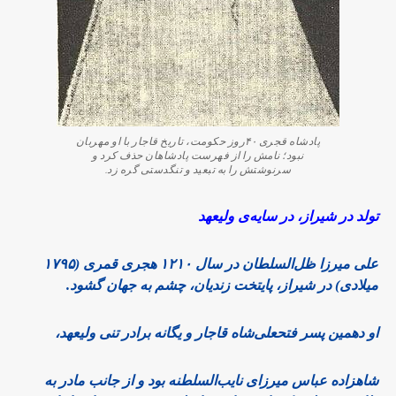
پادشاه قجری ۴۰روز حکومت، تاریخ قاجار با او مهربان
نبود؛ نامش را از فهرست پادشاهان حذف کرد و
سرنوشتش را به تبعید و تنگدستی گره زد.
تولد در شیراز، در سایه‌ی ولیعهد
علی میرزا ظل‌السلطان در سال ۱۲۱۰ هجری قمری (۱۷۹۵
میلادی) در شیراز، پایتخت زندیان، چشم به جهان گشود.
او دهمین پسر فتحعلی‌شاه قاجار و یگانه برادر تنی ولیعهد،
شاهزاده عباس میرزای نایب‌السلطنه بود و از جانب مادر به