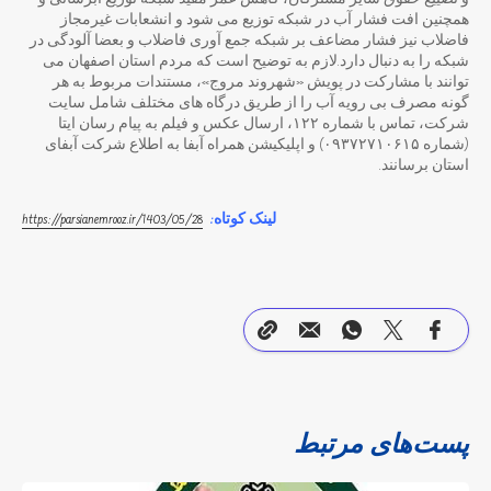
و تضییع حقوق سایر مشترکان، کاهش عمر مفید شبکه توزیع آبرسانی و
همچنین افت فشار آب در شبکه توزیع می شود و انشعابات غیرمجاز
فاضلاب نیز فشار مضاعف بر شبکه جمع آوری فاضلاب و بعضا آلودگی در
شبکه را به دنبال دارد.لازم به توضیح است که مردم استان اصفهان می
توانند با مشارکت در پویش «شهروند مروج»، مستندات مربوط به هر
گونه مصرف بی رویه آب را از طریق درگاه های مختلف شامل سایت
شرکت، تماس با شماره ۱۲۲، ارسال عکس و فیلم به پیام رسان ایتا
(شماره ۰۹۳۷۲۷۱۰۶۱۵) و اپلیکیشن همراه آبفا به اطلاع شرکت آبفای
استان برسانند.
لینک کوتاه:
‎
https://parsianemrooz.ir/1403/05/28
پست‌های مرتبط