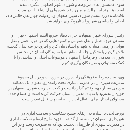
سوی کمیسیون های مربوطه و شورای شهر اصفهان پیگیری شده
است،هر چند این چالش‌ها هنوز رفع نشده ولی ان شاءالله در مدت
باقیمانده دوره ششم شورای شهر اصفهان و در دولت چهاردهم،چالش‌های
اصلی و اساسی شهر و استان پیگیری خواهد شد.
رئیس شورای شهر اصفهان،اجرای قطار سریع السیر اصفهان- تهران و
مسائل حوزه حمل و نقل عمومی و کمبود هایی که در حوزه حمل و نقل
هوایی و زمینی مبتلا به شهر و استان بیان کرد و افزود:در سه سال گذشته
تلاش کردیم با تشکیل جلسات ماهیانه با نمایندگان استان در مجلس
شورای اسلامی و فرماندار اصفهان، موضوعات اصلی و اساسی را با
کمک مسئولان و نمایندگان پیگیری کنیم
وی،ایجاد دبیرخانه فرهنگی زاینده‌رود در حوزه اب و در ذیل مجموعه
مدیریت شهری را در عمومی سازی بحث زاینده‌رود بعنوان یک مطالبه
مردمی بسیار مهم و تاثیرگذار دانست و گفت:مدیریت شهری اصفهان در
حوزه زاینده‌رود پا به پای مدیران استان حرکت کرده است و اهتمام جدی
مسئولان استان برای انتقال آب دریا به اصفهان قابل تقدیر است.
نورصالحی:با اشاره به ارتقای سطح شفافیت و سلامت اداری در
شهرداری اصفهان در سه سال گذشته افزود:طرح ارتقا و سلامت اداری
در مدیریت شهری از طرح‌های نخست بود که به تصویب رسید و در این