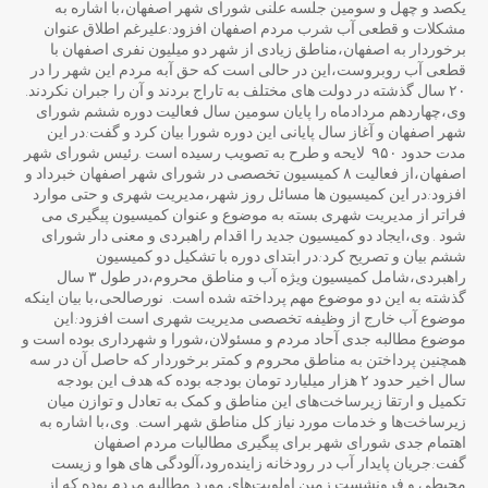
یکصد و چهل و سومین جلسه علنی شورای شهر اصفهان،با اشاره به
مشکلات و قطعی آب شرب مردم اصفهان افزود:علیرغم اطلاق عنوان
برخوردار به اصفهان،مناطق زیادی از شهر دو میلیون نفری اصفهان با
قطعی آب روبروست،این در حالی است که حق آبه مردم این شهر را در
۲۰ سال گذشته در دولت های مختلف به تاراج بردند و آن را جبران نکردند.
وی،چهاردهم مردادماه را پایان سومین سال فعالیت دوره ششم شورای
شهر اصفهان و آغاز سال پایانی این دوره شورا بیان کرد و گفت:در این
مدت حدود ۹۵۰ لایحه و طرح به تصویب رسیده است .رئیس شورای شهر
اصفهان،از فعالیت ۸ کمیسیون تخصصی در شورای شهر اصفهان خبرداد و
افزود:در این کمیسیون ها مسائل روز شهر،مدیریت شهری و حتی موارد
فراتر از مدیریت شهری بسته به موضوع و عنوان کمیسیون پیگیری می
شود . وی،ایجاد دو کمیسیون جدید را اقدام راهبردی و معنی دار شورای
ششم بیان و تصریح کرد:در ابتدای دوره با تشکیل دو کمیسیون
راهبردی،شامل کمیسیون ویژه آب و مناطق محروم،در طول ۳ سال
گذشته به این دو موضوع مهم پرداخته شده است. نورصالحی،با بیان اینکه
موضوع آب خارج از وظیفه تخصصی مدیریت شهری است افزود:این
موضوع مطالبه جدی آحاد مردم و مسئولان،شورا و شهرداری بوده است و
همچنین پرداختن به مناطق محروم و کمتر برخوردار که حاصل آن در سه
سال اخیر حدود ۲ هزار میلیارد تومان بودجه بوده که هدف این بودجه
تکمیل و ارتقا زیرساخت‌های این مناطق و کمک به تعادل و توازن میان
زیرساخت‌ها و خدمات مورد نیاز کل مناطق شهر است. وی،با اشاره به
اهتمام جدی شورای شهر برای پیگیری مطالبات مردم اصفهان
گفت:جریان پایدار آب در رودخانه زاینده‌رود،آلودگی های هوا و زیست
محیطی و فرونشست زمین اولویت‌های مورد مطالبه مردم بوده که از