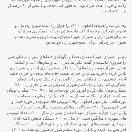
مدت سطح شفافیت و سلامت اداری در شهرداری ارتقا یافته و رانت و
رانت و جریان های غیر قانونی به طور کلی حذف و یا بیش از ۹۰ درصد از
بین رفته است.
وی،برنامه راهبردی اصفهان ۱۴۱۰ را چراغ راه آینده شهرداری بیان و
تصریح کرد:این برنامه از اقدامات مثبتی بود که با همکاری مشترک
مدیران شهرداری و شورای شهر اصفهان،تهیه،تدوین و تصویب شد و
بعنوان چراغ راهی برای آینده شهرداری خواهد بود
رئیس شورای شهر اصفهان،حفظ و نگهداری فضاهای سبز و درختان شهر
را ضروری دانست و گفت:علیرغم بحران آب و تنش‌های آبی و خشک
شدن بیش از دوسوم چاه‌های آب متعلق به شهرداری اصفهان،شهرداری
تلاش کرده با خرید پساب و احداث تصفیه خانه های متعدد و اجرای حلقه
آب خاکستری،آب فضاهای سبز را تامین و از خشک شدن این فضاها
جلوگیری کند. وی،بودجه قطارشهری اصفهان در سال جاری را ۷۵۰۰
میلیارد تومان بیان کرد و افزود:این بودجه در سال ۹۹ ۱۲۰۰ میلیارد تومان
بود که با افزایش سالانه،امسال به ۷۵۰۰ میلیارد تومان رسیده است.
نورصالحی،نیاز شهر اصفهان برای اتوبوس های شهری در حوزه حمل و
نقل عمومی را ۱۲۰۰ دستگاه با میانگین سنی ۵ سال بیان کرد و گفت:در
پایان دوره چهارم شورای شهر اصفهان یعنی در سال ۱۴۰۰،تعداد اتوبوس
های شهری با میانگین سنی ۱۰ سال به ۶۰۰ دستگاه کاهش یافته که با
خریداری اتوبوس های شهری،تعداد اتوبوس های فعال به ۹۰۰ دستگاه
افزایش پیدا کرده و تا پایان دوره ششم شورای شهر این تعداد به ۱۲۰۰