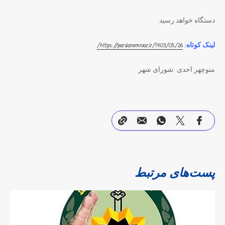
دستگاه خواهد رسید.
لینک کوتاه:
https://parsianemrooz.ir/1403/05/26/
منوچهر احدی :شورای شهر
پست‌های مرتبط