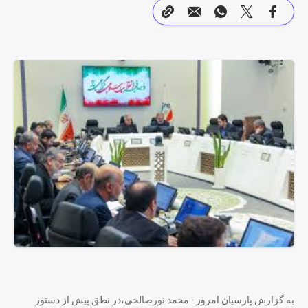
به گزارش پارسیان امروز : محمد نورصالحی،در نطق پیش از دستور