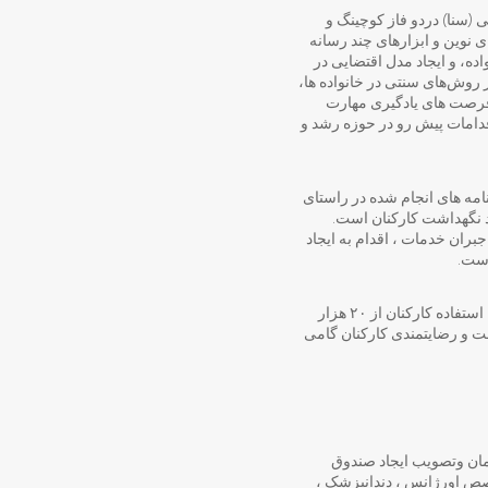
(سنا) دردو فاز کوچینگ و
ری های نوین و ابزارهای چند رسانه
ده، و ایجاد مدل اقتضایی در
 دنیا و گذار از روش‌های سنتی در خانواده ها،
فرصت های یادگیری مهارت
دامات پیش رو در حوزه رشد و
امه های انجام شده در راستای
 نگهداشت کارکنان است.
بران خدمات ، اقدام به ایجاد
است.
وی ادامه داد: در این طرح با عقد قرارداد با پزشکان، دندانپزشکان، داروسازان و پرستاران متعهد ، معتمد و امکان استفاده کارکنان از ۲۰ هزار
راستای حفظ سلامت و رضایتمندی کارکنان گامی
مان وتصویب ایجاد صندوق
صص اورژانس ، دندانپزشک ،