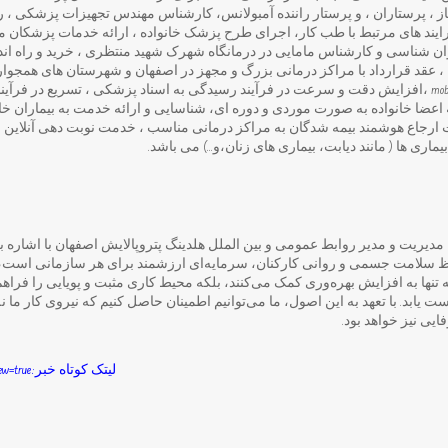
ساز ، پرستاران ، و پرستار راننده آمبولانس، کارشناس مهندس تجهیزات پزشکی ،
یند های مرتبط با طب کار، اجرای طرح پزشک خانواده ، ارائه خدمات پزشکان م
 شناسی و کارشناس مامایی در درمانگاه شهرک شهید منتظری ، خرید و راه اند
، عقد قرارداد با مراکز درمانی بزرگ و مجهز در اصفهان و شهرستان های همجوار،
هزینه های درمان از طریق mobile app ،افزایش دقت و سرعت در فرآیند رسیدگی به اسناد پزشکی ، تسریع 
اعضا خانواده به صورت موردی و دوره ای، شناسایی و ارائه خدمت به بیماران
جاع هوشمند بیمه شدگان به مراکز درمانی مناسب ، خدمت نوبت دهی آنلاین ب
ماری ها ( مانند دیابت، بیماری های زنان،و…) می باشد.
دیریت و مدیر روابط عمومی و بین الملل هلدینگ پتروپالایش اصفهان با اشاره ب
 سلامت جسمی و روانی کارکنان، سرمایه‌ای ارزشمند برای هر سازمانی است، اف
نه تنها به افزایش بهره‌وری کمک می‌کنند، بلکه محیط کاری مثبت و پویایی را فراهم
ت یابد. با تعهد به این اصول، ما می‌توانیم اطمینان حاصل کنیم که نیروی کار ما نه 
ایی نیز خواهد بود.
لیتک کوتاه خبر:https://parsianemrooz.ir/?p=2643&preview=true