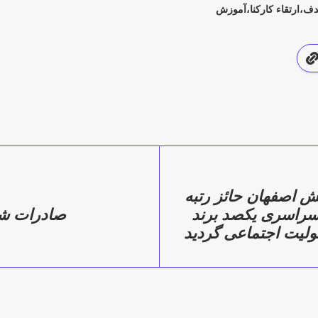
دف،ارتقاء کارکنا،آموزش
یش اصفهان حائز رتبه
سراسری یکصد برند
صادرات ش
ولیت اجتماعی گردید