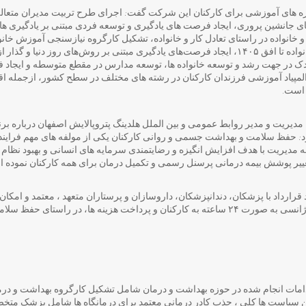
ره های آموزشی برای کارکنان این شرکت گفت: اجرای طرح تربیت مدیران متعالی 
 OIL MINI-MBA در راستای جانشین پروری، ایجاد فرصت های یادگیری و توسعه فردی مبتنی بر یادگی
و خانواده در راستای تعادل کار و خانواده، تشکیل کارگروه نیازسنجی آموزش خانوا
خصوص برنامه جامع آموزش خانواده تا افق ۱۴۰۵، ایجاد فرصت‌های یادگیری مبتنی بر روش‌های روز
دک در جهت رشد و توسعه خانواده ها، توسعه مدارس در مقطع متوسطه و ایجاد 
لمپیاد آموزشی فرزندان کارکنان در رشته های مختلف در سطح کشور، ازجمله اق
 است.
دیریت و مدیر روابط عمومی و بین الملل هلدینگ پتروپالایش اصفهان درباره برن
: حفظ سلامت و بهداشت جسمی و روانی کارکنان یکی از مولفه های مهم فرایند
مدیریت با هدف افزایش انگیزه و رضایتمندی سرمایه های انسانی و بهبود نظام ج
یر پوشش بیمه درمانی پرسنل رسمی و تکمیل درمان برای همه کارکنان نموده 
مرکز درمانی، ارائه خدمات اورژانسی به صورت ۲۴ ساعته به کارکنان و پرداخت هزینه ها، در 
 اقدامات انجام شده در حوزه بهداشت و درمان شامل تشکیل کارگروه بهداشت و در
 سیاست ها کلی ، جذب کادر درمانی معتمد برای درمانگاه ها شامل پزشک متخ