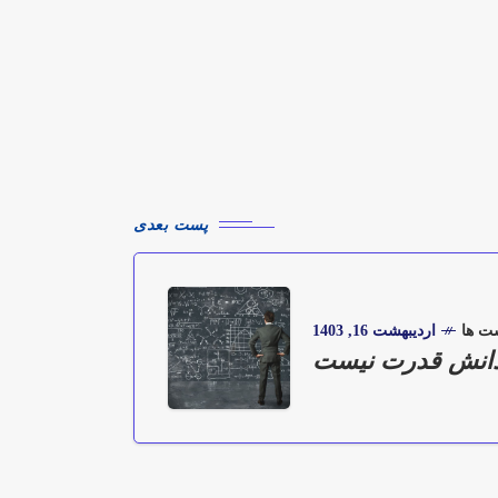
پست بعدی
شت ها
اردیبهشت 16, 1403
انش قدرت نیست