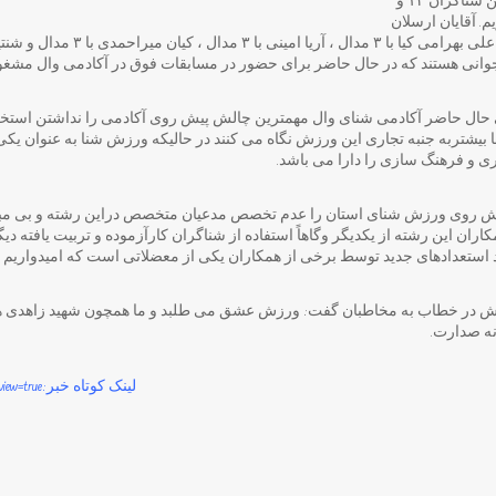
عملکرد در این رویداد مهم بهترین شناگران ۱۳ و
یم. آقایان ارسلان
ال حاضر آکادمی شنای وال مهمترین چالش پیش روی آکادمی را نداشتن استخر 
یشتربه جنبه تجاری این ورزش نگاه می کنند در حالیکه ورزش شنا به عنوان یکی ا
 و فرهنگ سازی را دارا می باشد.
یش روی ورزش شنای استان را عدم تخصص مدعیان متخصص دراین رشته و بی مب
اران این رشته از یکدیگر وگاهاً استفاده از شناگران کارآزموده و تربیت یافته دی
استعدادهای جدید توسط برخی از همکاران یکی از معضلاتی است که امیدواریم 
ایش در خطاب به مخاطبان گفت: ورزش عشق می طلبد و ما همچون شهید زاهدی ها
ه صدارت.
لینک کوتاه خبر:https://parsiyaneemrooz.ir/?p=1305&preview=true