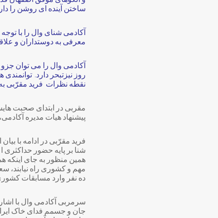
و الگوهای موفق اصفهان قدمی
ساختن آینده ای روشن را دارند
آکادمی شنای وال را با توجه
معرفی به دوستداران و علاقم
آکادمی وال را می توان جزو م
روز نیزتبحر دارد. توانمندی 
نقطه نظرات فرید مقرّبی به
مقربی در ابتدای صحبت هایش
پیشنهاد هیات مدیره آکادمی
فرید مقرّبی در ادامه با بیا
شنا بر پایه حضور حداکثری 
همین منظور به جای اینکه ه
ده نفر وارد مسابقات کشوری 
سرمربی آکادمی وال با اشاره
جان و جسمم فدای خاک ایران 