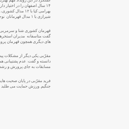
۱۴ سال اصفهان را در اختیار دار
شیرازی با ۱ مدال قهرمانان نوجوانی هستند که در حال حاضر برای حضور در مسابقات فوق در آکادمی وال مشغول به تمرین می باشند.
قهرمان کشوری شنا و سرمربی ح
گفت:متاسفانه مدیران استخرها ب
های دیگری همچون قهرمان پروری
مقرّبی یکی دیگر از مشکلات پ
دانسته و گفت: عدم پشتیبانی همک
مسابقات به جای پرورش و رشد 
فرید مقرّبی در پایان صحبت ه
جنگیم. ورزش حمایت می طلبد ن