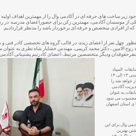
د زیر ساخت های حرفه ای در آکادمی وال را از مهمترین اهداف اولیه
ان یکی از موسسان آکادمی، مهمترین رکن برای حضوراعضای مدرسه در رد
که از افرادی متخصص و حرفه ای برخوردار باشد را مدنظر قراردادیم.
منظور چهل نفر از اعضای زبده، در قالب گروه های تخصصی کادر فنی و م
د روح الامین ، دکتر محمد کریمی، مهندس خشایار شاه نظری به عنوان 
حقوقدان ودیگر متخصصین مرتبط، اعضای کادرتیم پشتیبانی آکادمی را 
قات المپیاد
استعداد های برتر کشوردر رده سنی ۱۳ الی ۱۴
ر خواهد شد را
دیریت آکادمی
ابقات به عنوان
 محسوب می شود
 بهترین ها ی استان اصفهان
ادمی وال برای این
تن بهترین