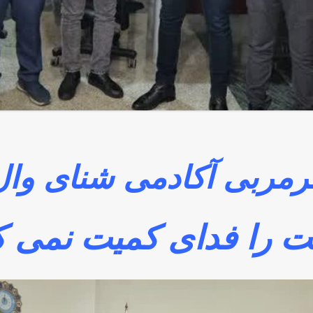
مربی آکادمی شنای وال
ت را فدای کمیت نمی ک