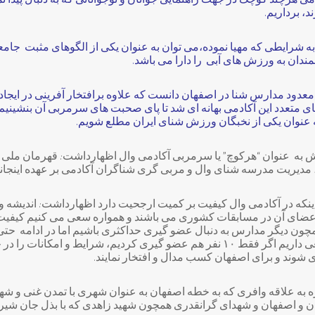
 هرچند کوچک در جهت راهنمایی جوانان و نوجوانانی که به دنبال پیدا
، برداریم.
 به شرایطی که مهیا نموده،می توان به عنوان یکی از الگوهای مثبت جام
ندان به ورزش های آبی را دارا می باشد.
عدود مدارس شنا در اصفهان دانست که علاوه برافتخار آفرینی در ایجاد ت
های متعدد این آکادمی بهانه ای شد تا پای صحبت های سرمربی آن بنشینیم 
 عنوان یکی از نخبگان ورزش شنای ایران مطلع شویم.
 به عنوان “هرکوچ” یا سرمربی آکادمی وال اظهارداشت: قهرمان ملی کش
، مدیریت مدرسه شنای وال و مربی گری شناگران آکادمی بر عهده اینجان
ن اینکه در آکادمی وال کیفیت بر کمیت ارجحیت دارد اظهارداشت: اندیشه 
اعضای آن در مسابقات کشوری می باشند و همواره سعی می کنیم کیفیت ر
مچون دیگر مدارس به دنبال عضو گیری حداکثری باشیم اما در ادامه حتی
مهم و کشوری راه نیابند، سعی داریم اگر فقط ۱۰ نفر هم عضو گیری کردیم، شرایط 
شوند و برای اصفهان کسب مدال و افتخار نمایند.
 به علاقه وافری که به خطه اصفهان به عنوان شهری با تمدن غنی و شهید
و اصفهان و شهدای گرانقدری همچون شهید زاهدی که با بذل جان شیرین،