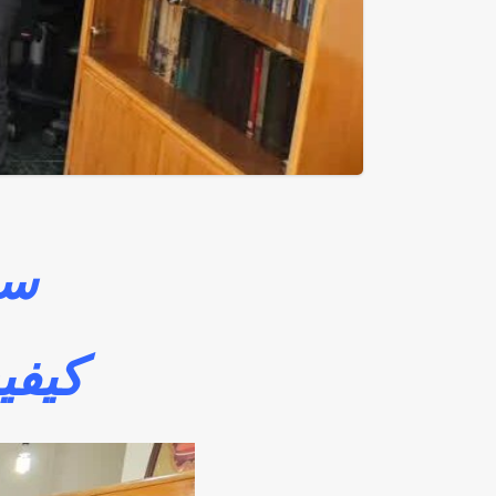
سر
کیفی