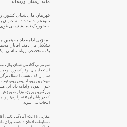
ما به ارمغان آورده اند .
قهرمان ملی شنای کشور، وجو
نموده و ادامه داد: به عنو
حضور یک تیم پشتیبانی قوی 
مقرّبی ادامه داد: به همین 
تشکیل می دهند. آقایان محم
یک متخصص روانشناسی، یکنفر
سرمربی آکادمی شنای وال، مساب
سال را که تابستان امسال برگزا
مهمترین رویداد پیش روی تیم م
عنوان نموده و ادامه داد: این مس
بزرگترین پروژه وزارت ورزش
که در پایان آن ۵ نفر از
انتخاب می شوند .
مقرّبی با اعلام آمادگی کامل آک
مسابقات اذعان داشت: برای داش