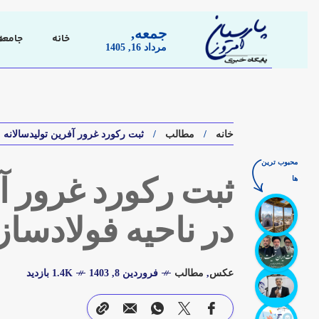
جمعه,
خانه
جامعه
مرداد 16, 1405
خانه
مطالب
ثبت رکورد غرور آفرین تولیدسالانه ۷٫۳۳۵٫۰۰۰ تن تختال در ناحیه فولادسازی مجموعه فولاد مبارکه
محبوب ترین
ها
در ناحیه فولادسا
عکس
,
مطالب
فروردین 8, 1403
1.4K بازدید