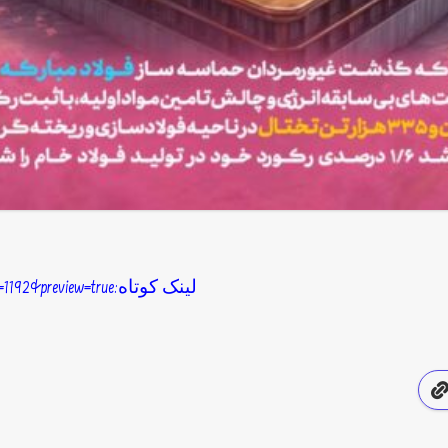
لینک کوتاه:http://parsiyaneemrooz.ir/?p=1192&preview=true