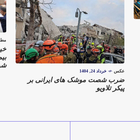
مطا
خی
بی
شد
عکس
خرداد 24, 1404
ضرب شصت موشک های ایرانی بر
پیکر تلاویو