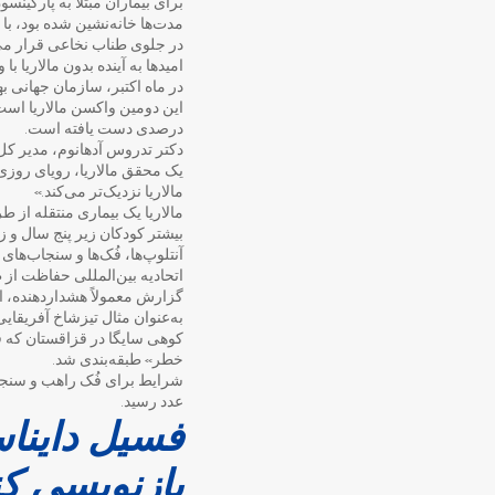
برای بیماران مبتلا به پارکین
مدت‌ها خانه‌نشین شده بود، با
در جلوی طناب نخاعی قرار می‌
امیدها به آینده بدون مالاریا
در ماه اکتبر، سازمان جهانی بهداشت اعلام کر
درصدی دست یافته است.
دکتر تدروس آدهانوم، مدیر کل
یک محقق مالاریا، رویای روزی ر
مالاریا نزدیک‌تر می‌کند.»
مالاریا یک بیماری منتقله از ط
بیشتر کودکان زیر پنج سال و زنا
آنتلوپ‌ها، فُک‌ها و سنجاب‌های
اتحادیه بین‌المللی حفاظت از
گزارش معمولاً هشداردهنده، ا
به‌عنوان مثال تیزشاخ آفریقا
کوهی سایگا در قزاقستان که ق
خطر» طبقه‌بندی شد.
عدد رسید.
فسیل دایناس
بازنویسی ‌کن