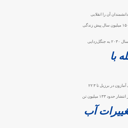
نشمندان آن را انقلابی
اعتقاد بر این است که این موجود، با نام «فوجیانوناتور پرودیجیوسوس»، در دوره ژوراسیک پسینی یعنی ۱۴۸ تا ۱۵۰ میلیون سال پیش زندگی
زمانی که لولا داسیلوا از برزیل در ماه ژانویه به عنوان رئیس‌جمهور جانشین ژائر بولسونارو شد، تعهد کرد که تا سال ۲۰۳۰ به جنگل‌زدایی
 با
در ماه ژوئیه، برنامه سالانه ردیابی جنگل‌زدایی مؤسسه ملی تحقیقات فضایی این کشور خبر داد که جنگل‌زدایی آمازون در برزیل تا ۲۲.۳
دولت برزیل با کاهش جنگل‌زدایی آمازون، که زمانی به عنوان «ریه های جهان» شناخته می‌شد، توانسته است از انتشار حدود ۱۳۳ میلیون تن
ییرات آب