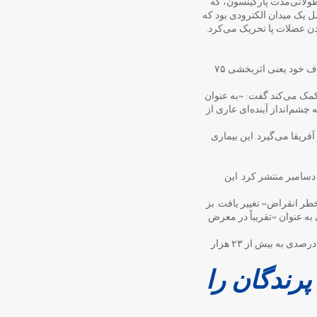
 طولانی‌مدت پارکینسون، که
ل یک میدان الکترودی بود که
ن عضلات پا تحریک می‌کرد.
این دومین واکسن مالاریا است که توسط این سازمان تایید می‌شود و اولین واکسن مالاریا لقب گرفته که به هدف خود یعنی اثربخشی ۷۵
کمک می‌کند گفت: «به عنوان
چشم‌انداز آینده‌ای عاری از
فریقا می‌گیرد. این بیماری
دسامبر منتشر کرد. این
طر انقراض» تغییر یافت. بز
ه عنوان «تقریباً در معرض
شرایط برای فُک راهب و سنجاب شکم‌قرمز نیز بهبود یافت، در حالی که جمعیت کرگدن‌های آفریقایی با رشد ۵ درصدی به بیش از ۲۳ هزار
رندگان را