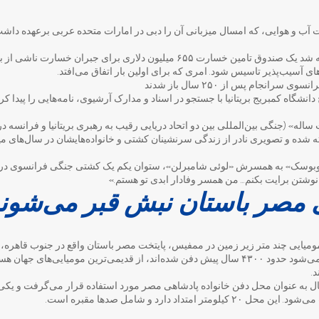
ب و هوایی، که امسال میزبانی آن را دبی در امارات متحده عربی برعهده داشت، ب
بنابر این اعلامیه، تصمیم گرفته شد یک صندوق تامین خسارت ۶۵۵ میلیون دلاری برای جبر
ی آسیب‌پذیر تاسیس شود. امری که برای اولین بار اتفاق می‌افتد.
سرانجام پس از ۲۵۰ سال باز شدند
انشگاه کمبریج بریتانیا با جستجو در اسناد و مدارک آرشیوی، نامه‌هایی را پیدا ک
شده و تصویری نادر از زندگی سرنشینان کشتی و خانواده‌هایشان در سا‌ل‌های م
وشتن برایت بکنم… من همسر وفادار ابدی تو هستم.»
ی مصر باستان نبش قبر می‌شون
میایی چند متر زیر زمین در ممفیس، پایتخت مصر باستان واقع در جنوب قاهره، در
این مومیایی‌ها که تخمین زده می‌شود حدود ۴۳۰۰ سال پیش دفن شده‌اند، از قدیمی‌ترین مومیایی‌
.
ی بیش از ۳ هزار سال به عنوان محل دفن خانواده پادشاهی مصر مورد استفاده قرار می‌گرفت و 
متداد دارد و شامل صدها مقبره است.