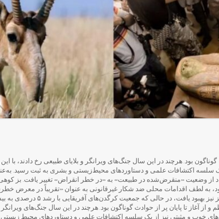
یک سلسه اکتشافات علمی و دستاورد‌های محیط‌زیستی و بشری به ثبت رسید. به‌عنو
د از وضعیت «منقرض‌شده در طبیعت» به «در خطر انقراض» تغییر یافت. بز کوهی سا
، به لطف اقدامات محلی ضد شکار غیرقانونی به عنوان «تقریباً در معرض خطر»
فت، در حالی که جمعیت کرگدن‌های آفریقایی با رشد ۵ درصدی به بیش از ۲۳ هزار عدد رسید.
۲۰ سالی متلاطم و از آغاز تا پایان پر از حوادث گوناگون بود. هرچند در این سال جنگ‌های ویرانگ