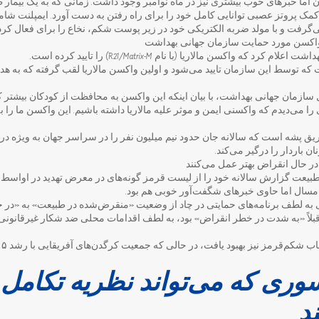
سون اما خبرهای خوب بیشتری نیز در ماه نوامبر وجود داشت. زمانی که به یک بیمار
 کمک پروتز عصبی توانایی کامل خود را برای راه رفتن به دست آورد. ایمپلنت شام
گرفت و با مولد ضربه الکتریکی خود در زیر پوست شکم، نخاع را برای فعال کرد
 با واکسن مورد حمایت سازمان جهانی بهداشت
د که واکسن مالاریا (با نام R21/Matrix-M) را تایید کرده است.
 سازمان جهانی بهداشت، با بیان اینکه این واکسن به محافظت از کودکان بیشتر 
ا می‌دیدم که واکسنی ایمن و موثر علیه مالاریا داشته باشیم. این واکسن ما را به 
ریق پشه است که سالانه جان حدود نیم میلیون نفر را در سراسر جهان به ویژه در آ
ن باردار را درگیر می‌کند.
 در حال انقراض بهتر عمل می‌کنند
 طبیعت گزارش سالانه خود را از لیست قرمز گونه‌های در معرض تهدید در اواسط 
مسال اما حاوی خبرهای شگفت‌آور خوبی هم بود.
یی به لطف برنامه‌های حمایتی در چاد از وضعیت «منقرض‌شده در طبیعت» به «در خ
بلاً «به شدت در خطر انقراض» بود، به لطف اقدامات محلی ضد شکار غیرقانونی ب
وری که می‌تواند نظریه تکامل پ
د