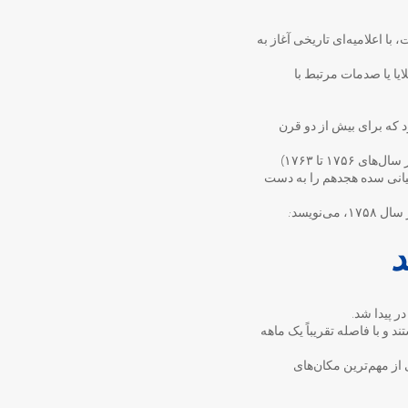
ا اعلامیه‌ای تاریخی آغاز به
ان خسارت ناشی از بلایا یا صدمات مرتبط با
رد که برای بیش از دو قرن
این نامه‌ها در میانه «جنگ هفت ساله» (جنگی بین‌المللی بین دو اتحاد دریایی رقیب به رهبری بریتانیا و فرانسه در سال‌های ۱۷۵۶ تا ۱۷۶۳)
یانی سده هجدهم را به دست
در یکی از این نامه‌ها «ماری دوبوسک» به همسرش «لوئی شامبرلن»، ستوان یکم یک کشتی جنگی فرانسوی در سال ۱۷۵۸، می‌نویسد:
د
 پیدا شد.
های جهان هستند و با فاصله تقریباً یک ماهه
یکی از مهم‌ترین مکان‌های