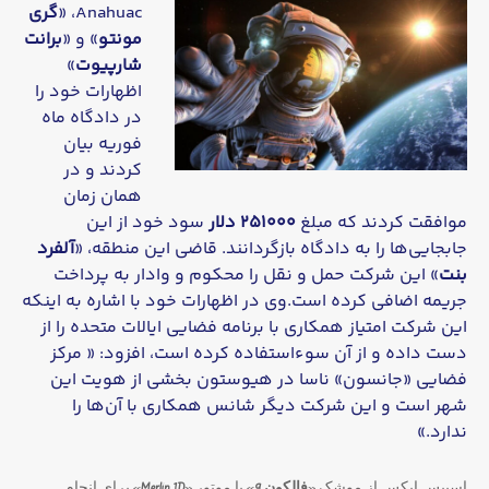
Anahuac، «
گری
مونتو
» و «
برانت
شارپیوت
»
اظهارات خود را
در دادگاه ماه
فوریه بیان
کردند و در
همان زمان
موافقت کردند که مبلغ
251000 دلار
سود خود از این
جابجایی‌ها را به دادگاه بازگردانند. قاضی این منطقه، «
آلفرد
بنت
» این شرکت حمل و نقل را محکوم و وادار به پرداخت
جریمه اضافی کرده است.وی در اظهارات خود با اشاره به اینکه
این شرکت امتیاز همکاری با برنامه فضایی ایالات متحده را از
دست داده و از آن سوءاستفاده کرده است، افزود: « مرکز
فضایی «جانسون» ناسا در هیوستون بخشی از هویت این
شهر است و این شرکت دیگر شانس همکاری با آن‌ها را
ندارد.»
اسپیس ایکس از موشک «
فالکون 9
» با موتور «
Merlin 1D
» برای انجام