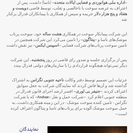
«
اداره ملی هوانوردی و فضایی ایالات متحده
» (ناسا) داشت، پس از
اعتراف به عرضه سوخت با ناخالصی و تقلب، توسط قاضی
دویست و
هفتاد و پنج هزار دلار
جریمه و سپس از همکاری با پیمانکاران فدرال برکنار
شد.
این شرکت پیمانکار سوخت در همکاری
هشت ساله
خود، سوخت پرتاب
موشک‌های ناسا و «
پنتاگون
» را تامین می‌کرد. این شرکت همچنین در
تامین سوخت پرتاب‌های شرکت فضایی «
اسپیس ایکس
» نیز نقش داشت.
پس از برگزاری جلسه و صدور رای قاضی در روز
پنجشنبه
، این شرکت
دیگر نمی‌تواند هیچگونه قراردادی را با سازمان‌های دولتی فدرال ببندد.
جزئیات این تصمیم توسط دفتر وکالت
ناحیه جنوبی تگزاس
به اشتراک
گذاشته شد و آن‌ها فاش کردند که نمایندگان شرکت به جعل سوابق
اعتراف کردند. «
جنیفر بی لوری
» افسر ارشد اجرای قانون فدرال در
منطقه جنوبی اعلام کرد: «شرکت حمل و نقل «
Anahuac
» که با شرکت
تگزاس – تامین کننده سوخت موشک – در این زمینه همکاری داشت، به
حمل سوخت موشک آلوده برای پرتاب‌های ناسا و پنتاگون اعتراف کرده
است.»
نمایندگان