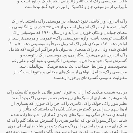
یافت. موسیقی راک تحت تأثیر ژانرهایی نظیر فولک و بلوز است و
تأثیراتی از موسیقی جاز و کلاسیک را نیز در خود گنجانیده‌است.
راک اند رول و راکابیلی نفوذ عمده‌ای در موسیقی راک داشتند. نام راک
کوتاه شده عبارت راک اند رول است و از فعل to rock در زبان انگلیسی به
معنای جنباندن و تکان خوردن می‌آید و در سال ۱۹۶۰ که موسیقی راک
انگلیسی توسعه یافت، واژه «موسیقی راک» عمومی و مردمی‌تر شد. از
اواخر دهه ۱۹۶۰ میلادی نام راک اند رول صرفاً به موسیقی دهه ۵۰ و ۶۰
اطلاق شده ولی نام راک همچنان به‌عنوان نام فراگیر این‌گونه (که شامل
راک اند رول هم می‌شود) به‌کار می‌رود. موسیقی راک با توسعه و
گسترش سبک خود و تداخل با موسیقی انگلیسی و نفوذ آن، و علی‌رغم
محدودیت‌ها و شرایط اجتماعی، یک پدیده فرهنگی بین‌المللی شد.
موسیقی راک، شامل انواعی از سبک‌های مختلف و متنوع است که از
مقبولیت عمومی گسترده‌ای برخوردار هستند.
در دهه شصت میلادی که از آن به عنوان عصر طلایی یا دوره کلاسیک راک
یاد می‌شود، شماری از سبک‌های زیرمجموعه موسیقی راک پدید آمدند
نظیر بلوز راک، فولک راک، کانتری راک، جز- راک فیوژن که بسیاری از
آن‌ها سهم بسزایی در گسترش سایکدیلیک راک داشتند که متأثر از
جلوه‌های ضد فرهنگی بود. سبک‌های جدیدی که از این جلوه‌ها زاده شدند
شامل پراگرسیو راک بود که عناصر هنری را گسترش می‌داد؛ گلم راک که
سبک‌های بصری و نمایشی را پررنگ می‌کرد؛ و زیر شاخه‌های اصلی هوی
متال که در عین تنوع بر قدرت صدا و سرعت تأکید داشتند. در نیمه دوم دهه