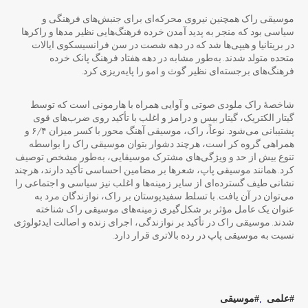
موسیقی راک همچنین نیروی محرکه‌ای برای جنبش‌های فرهنگی و
سیاسی بود که منجر به پدید آمدن خرده فرهنگ‌هایی نظیر مدها و راکرها
در بریتانیا و هیپی‌ها شد که در دهه شصت در سن فرانسیسکوی ایالات
متحده متولد شدند. به‌طور مشابه در دهه هفتاد فرهنگ پانک خرده
فرهنگ‌های برجسته‌ای نظیر گوث و امو را پایه‌ریزی کرد.
شاخصهٔ راک ملودی صوتی و آوایی همراه با هارمونی است که توسط
گیتار الکتریک، گیتار بیس و درامز و اغلب با تأکید روی ضرب‌های قوی
پشتیبانی می‌شود. نوعاً، راک، موسیقی آهنگ محور با کسر میزان ۶/۴ و
همراهی گروه کر است، هرچند دشوار بتوان موسیقی راک را بواسطه
تنوع بیش از حد و ویژگی‌های مشترک موسیقایی، به‌طور مشخص توصیف
کرد. همانند موسیقی پاپ، شعرها بر مضامین احساسی تأکید دارند، هرچند
نشانی طیف گسترده‌ای از سایر زمینه‌ها و اغلب نیز سیاسی و اجتماعی را
می‌توان در آن یافت. با تسلط سفیدپوستان بر راک، نوازندگان مرد به
عنوان یک عامل مؤثر بر شکل‌گیری زمینه‌های موسیقی راک شناخته
شدند. موسیقی راک در تأکید بر نوازندگی، اجرای زنده و اصالت ایدئولوژی
نسبت به موسیقی پاپ در رده بالاتری قرار دارد.
علمی
موسیقی