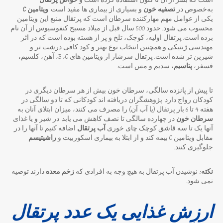
است که بشر از آن تا کنون استفاده کرده است و
خواص پرتقال
به‌خصوص در
تصفیه خون
و بسیاری از بیماری ها مفید است.
ویتامین C
یکی از عوامل مهم مهارکننده سرطان است که پرتقال منبع این ویتامین
محسوب می شود. حدود 500 سال قبل از میلاد مسیح کنفوسیوس از آن نام
برده است. پرتقال اولیه، کوچک، تلخ و پر از هسته بوده است که در اثر
مهندسی ژنتیکی و همچنین انتخاب نوع بهتر و کود کافی درشت تر و
شیرین تر شده است. پرتقال سرشار از ویتامین های B ،C، آهن، کلسیم،
فسفر،
پتاسیم
، سدیم و مس است.
تا پیش از پانزده سالگی، سرطان خون بیش از هر سرطان دیگری در
کودکان رواج دارد. پژوهشگران دریافته اند کودکانی که تا دو سالگی در
هفته 4 تا 6 بار پرتقال (یا آب آن) را مصرف می کنند، میزان ابتلای آنان به
سرطان خون
در چهارده سالگی تا نصف کاهش می یابد. در شیر و یا غذای
آنها یک تا سه قاشق کوچک چای خوری
آب پرتقال
اضافه کنیم تا آنها را در
مقابل ویتامین C بیمه کند و از ابتلا به بیماری اسکوربیت و
راشیتیسم
جلوگیری کنند.
نکته:
نوشیدن آب پرتقال به هیچ وجه به افرادی که
زخم معده
دارند توصیه
نمی شود.
ارزش غذایی یک عدد پرتقال