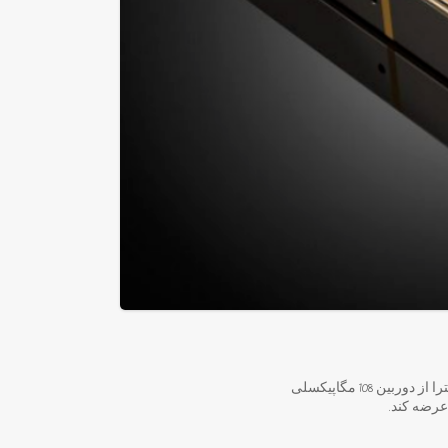
ازجمله گلکسی S20 اولترا، گلکسی S21 اولترا و گلکسی S22 اولترا از دوربین 108 مگاپیکسلی