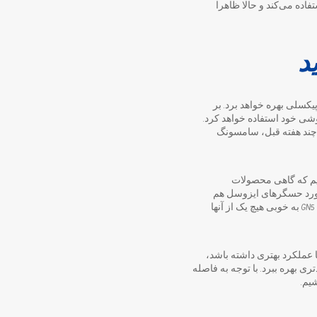
خود استفاده می‌کند و حالا ظاهرا
لکسی S23 اولترا احتمالا از دوربین اصلی 200 مگاپیکسلی بهره خواهد برد. بر
 شده، ظاهرا این شرکت کره جنوبی از سنسور 200 مگاپیکسلی با نام ایزوسل HP2 در گوشی خود استفاده خواهد کرد.
فی شد. چند هفته قبل، سامسونگ
کته را نباید فراموش کنیم که گاهی محصولات
مورد حسگرهای ایزوسل هم
حسگر بهتری نسبت به ایزوسل GN1 است، اما ایزوسل GN5 به خوبی هیچ یک از آنها
 عملکرد بهتری داشته باشد،
ت از فناوری قدرتمندتری بهره ببرد. با توجه به فاصله