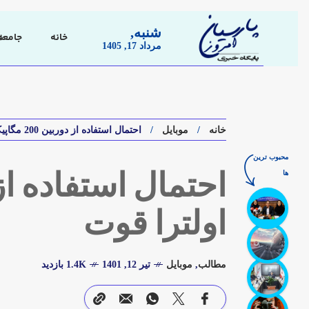
شنبه,
خانه
جامعه
مرداد 17, 1405
خانه
موبایل
احتمال استفاده از دوربین 200 مگاپیکسلی در گلکسی S23 اولترا قوت
محبوب ترین
ها
اولترا قوت
مطالب
,
موبایل
تیر 12, 1401
1.4K بازدید