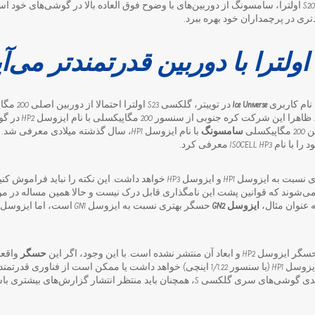
در واقع از زمان عرضه گلکسی S20 اولترا، سامسونگ از دوربین‌های با وضوح فوق العاده بالا در گوشی‌های 
تری در پرچمداران خود بهره ببرد.
ا نام کاربری
Ice Universe
در توییتر، گ
اساس گزارش‌های منتشر
سلی
سامسونگ
با نام ایزوسل HP1، سال گذشته میلادی معر
ظاهرا ایزوسل HP2 عملکرد بهتری نسبت به ایزوسل HP1 و ایزوسل HP3 خواهد داشت. این ن
‌شوند که قوانین پشت این نامگذاری قابل درک نیست و حالا همین مساله در 
 عنوان مثال،
ایزوسل GN2
شده است. با این وجود، اگر این
حسگر
واقعا
احتمالا ابعاد بزرگتری نسبت به ایزوسل HP1 (با سنسور 1/1.22 اینچی) خواهد داشت یا ممکن اس
 همچنان باید منتظر انتشار گزارش‌های بیشتری باشیم.