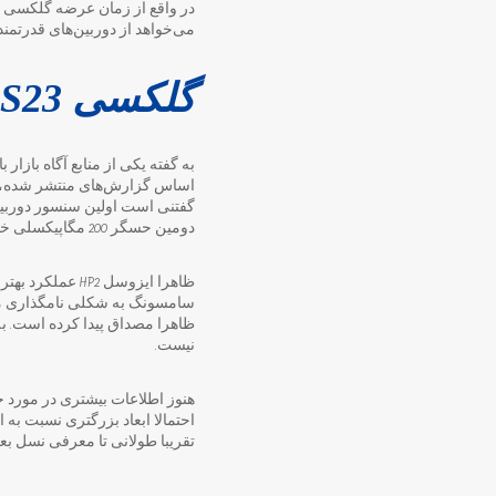
می‌خواهد از دوربین‌های قدرتمند
گلکسی S23‌ اولترا با دوربین قدرتمندتر می‌آید
به گفته یکی از منابع آگاه بازار ب
گفتنی است اولین سنسور دوربین 200 مگاپیک
دومین حسگر 200 مگاپیکسلی خود را با نام ISOCELL HP3 معرفی کرد.
سامسونگ به شکلی نامگذاری می
ظاهرا مصداق پیدا کرده است. به
نیست.
هنوز اطلاعات بیشتری در مورد حسگر ایزوسل HP2 و ابعاد آن منتشر ن
تقریبا طولانی تا معرفی نسل بعدی گوشی‌های سری گلکسی S،