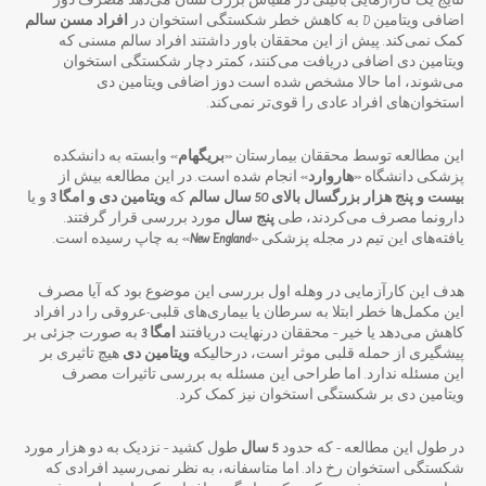
نتایج یک کارآزمایی بالینی در مقیاس بزرگ نشان می‌دهد مصرف دوز
اضافی ویتامین D به کاهش خطر شکستگی استخوان در
افراد مسن سالم
کمک نمی‌کند. پیش از این محققان باور داشتند افراد سالم مسنی که
ویتامین دی اضافی دریافت می‌کنند، کمتر دچار شکستگی استخوان
می‌شوند، اما حالا مشخص شده است دوز اضافی ویتامین دی
استخوان‌های افراد عادی را قوی‌تر نمی‌کند.
این مطالعه توسط محققان بیمارستان «
بریگهام
» وابسته به دانشکده
پزشکی دانشگاه «
هاروارد
» انجام شده است. در این مطالعه بیش از
بیست و پنج هزار بزرگسال بالای 50 سال سالم
که
ویتامین دی و امگا 3
و یا
دارونما مصرف می‌کردند، طی
پنج سال
مورد بررسی قرار گرفتند.
یافته‌های این تیم در مجله پزشکی «
New England
» به چاپ رسیده است.
هدف این کارآزمایی در وهله اول بررسی این موضوع بود که آیا مصرف
این مکمل‌ها خطر ابتلا به سرطان یا بیماری‌های قلبی-عروقی را در افراد
کاهش می‌دهد یا خیر – محققان درنهایت دریافتند
امگا 3
به صورت جزئی بر
پیشگیری از حمله قلبی موثر است، درحالیکه
ویتامین دی
هیچ تاثیری بر
این مسئله ندارد. اما طراحی این مسئله به بررسی تاثیرات مصرف
ویتامین دی بر شکستگی استخوان نیز کمک کرد.
در طول این مطالعه – که حدود
5 سال
طول کشید – نزدیک به دو هزار مورد
شکستگی استخوان رخ داد. اما متاسفانه، به نظر نمی‌رسید افرادی که