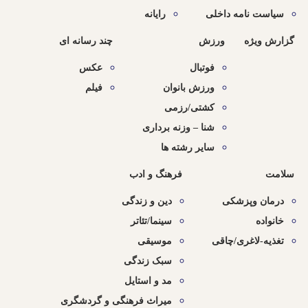
سیاست نامه داخلی
رایانه
گزارش ویژه
ورزش
چند رسانه ای
فوتبال
عکس
ورزش بانوان
فیلم
کشتی/رزمی
شنا – وزنه برداری
سایر رشته ها
سلامت
فرهنگ و ادب
درمان وپزشکی
دین و زندگی
خانواده
سینما/تئاتر
تغذیه-لاغری/چاقی
موسیقی
سبک زندگی
مد و استایل
میراث فرهنگی و گردشگری