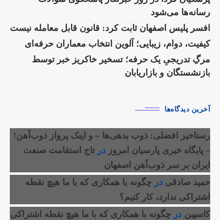
رسانه‌ها می‌شود
افسر پلیس اصفهان ثابت کرد: قانون قابل معامله نیست
کیفیت، دوام، زیبایی؛ آلوین انتخاب معماران حرفه‌ای
مرگِ تدریجیِ یک حرفه؛ تسخیر خاکریز خبر توسط
بازنشستگان و بازاریابان
آخرین دیدگاه‌ها
رستاخیز افضلی: ذوب بدهی‌ها – و اینک پرواز ذوب‌آهن!
– پایگاه خبری پارسیان امروز
در
تاج استقامت صنعت
ایران بر سر ذوب‌آهن اصفهان
حمید صادقی
در
چگونه با همکاری که با ما هیچ نقطه
اشتراکی ندارد، کار کنیم؟
کاسپین
در
چگونه با همکاری که با ما هیچ نقطه اشتراکی