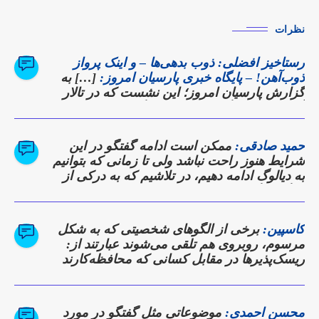
نظرات
رستاخیز افضلی: ذوب بدهی‌ها – و اینک پرواز
ذوب‌آهن! – پایگاه خبری پارسیان امروز:
[…] به
گزارش پارسیان امروز؛ این نشست که در تالار
آهن شرکت برگزار شد، نه تنها گزارشی از
دستاوردها بود، بلکه وعده‌ای برای بازگشت
ذوب‌آهن به روزهای اوج تولید و سودآوری به
حمید صادقی:
ممکن است ادامه گفتگو در این
شمار می‌رفت. […]
شرایط هنوز راحت نباشد ولی تا زمانی که بتوانیم
به دیالوگ ادامه دهیم، در تلاشیم که به درکی از
دیدگاه دیگری برسیم
کاسپین:
برخی از الگوهای شخصیتی که به شکل
مرسوم، روبروی هم تلقی می‌شوند عبارتند از:
ریسک‌پذیرها در مقابل کسانی که محافظه‌کارند
محسن احمدی:
موضوعاتی مثل گفتگو در مورد