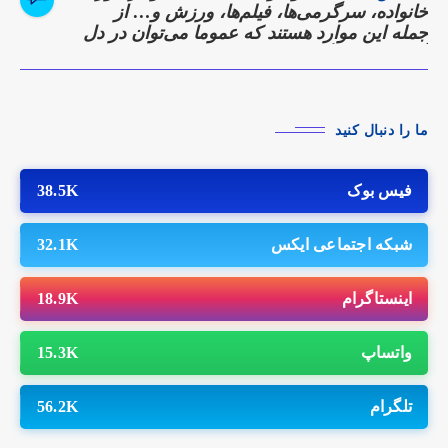
خانواده، سرگرمی‌ها، فیلم‌ها، ورزش و… از
جمله این موارد هستند که عموما می‌توان در دل
آن‌ها نقاط همگرایی را پیدا کرد.
ما را دنبال کنید
فیس بوک
38.5K
شبکه اجتماعی ایکس
32.1K
اینستاگرام
18.9K
واتساپ
15.3K
تلگرام
56.2K