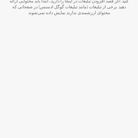
کنید. اگر قصد افزودن تبلیغات در اینجا را دارید، ابتدا باید محتوایی ارائه
دهید. برخی از تبلیغات (مانند تبلیغات گوگل ادسنس) در صفحاتی که
محتوای ارزشمندی ندارند نمایش داده نمی‌شوند.