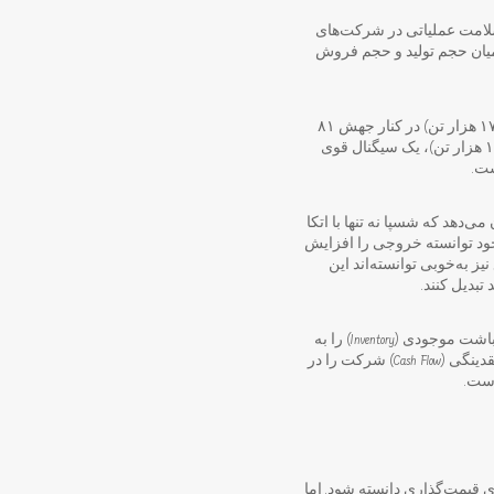
مت عملیاتی در شرکت‌های
یان حجم تولید و حجم فروش
رشد ۴۳ درصدی تولید (۱۷۶ هزار تن) در کنار جهش ۸۱
درصدی حجم فروش (۱۷۳ هزار تن)، یک سیگنال قوی
ست.
می‌دهد که شسپا نه تنها با اتکا
ود توانسته خروجی را افزایش
نیز به‌خوبی توانسته‌اند این
 تبدیل کنند.
تداوم این روند، ریسک انباشت موجودی (Inventory) را به
حداقل رسانده و جریان نقدینگی (Cash Flow) شرکت را در
است.
ول‌های قیمت‌گذاری دانسته شود. اما