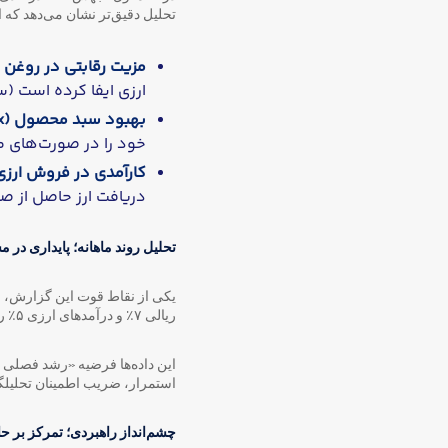
تحلیل دقیق‌تر نشان می‌دهد که 
مزیت رقابتی در روغن پ
ارزی ایفا کرده است (سهم ۷.۵ همتی از فروش
بهبود سبد محصول (Product Mix):
خود را در صورت‌های م
کارآمدی در فروش ارزی
دریافت ارز حاصل از صا
تحلیل روند ماهانه؛ پایداری در 
یکی از نقاط قوت این گزارش، ا
ریالی ۷٪ و درآمدهای ارزی ۵٪ رشد ماهانه داشته‌اند.
این داده‌ها فرضیه «رشد فصلی 
استمرار، ضریب اطمینان تحلیلگران را برای بازبین
چشم‌انداز راهبردی؛ تمرکز بر ح