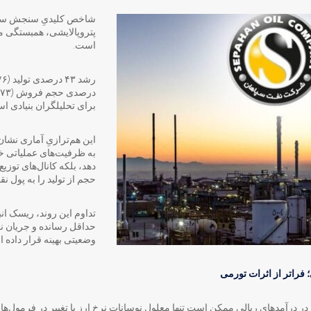
شاخص کلیدیِ سنجش سلا
پتروپالایشی، همبستگی م
است.
برای تحلیلگران بنیادی ا
این هم‌ترازیِ آماری نشان 
به ظرفیت‌های عملیاتی خ
دهد، بلکه کانال‌های توزیع 
حجم از تولید را به پول نقد
وضعیتی بهینه قرار داده 
ول، جهش ۲۱۸ درصدی در درآمدهای ریالی ممکن است تنها معلول نوسانات نرخ ارز یا تغییر در فرم