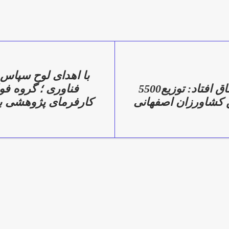
با اهدای لوح سپاس
در آذر ‌ماه 1404 اتفاق افتاد: توزیع5500
فناوری ؛ گروه فول
ین کشاورزان اصفهانی
كارفرمای پژوهشی بر