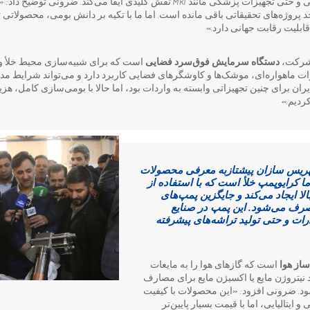
فضایی، حفظ خلأ بالا، ابررسانایی و حتی تجهیزات پزشکی مانند MRI نقش کلیدی ایفا می‌
پروژه‌های تحقیقاتی باقی مانده است. اما ما با تکیه بر دانش بومی، محصولاتی تولی
ابلیت رقابت جهانی دارد.»
 شرکت،
دستگاه سرمایش فوق‌سرد فضایی
است که برای شبیه‌سازی محیط خلأ و
 ماهواره‌ای، موشک‌ها و کاوشگرهای فضایی کاربرد دارد و می‌تواند شرایط مداری
ران برای چنین تجهیزاتی وابسته به واردات بود، اما حالا با بومی‌سازی کامل، هزی
ردیم.»
یس‌ سازان پیشتازبه معرفی محصولات
 کرایوپمپ خلأ است که با استفاده از
لا ایجاد می‌کند و جایگزین پمپ‌های
صرف می‌شود. این پمپ در صنایع
ذرات و حتی تولید تراشه‌های پیشرفته
ساز هوا
است که گازهای هوا را به مایعات
د نیتروژن مایع یا اکسیژن مایع برای مصارف
. ضرونی افزود: «این محصولات با کیفیت
 ایتالیایی، اما با قیمت بسیار پایین‌تر