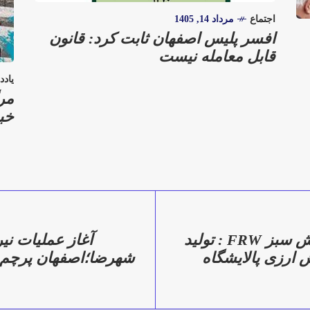
اجتماع
مرداد 14, 1405
افسر پلیس اصفهان ثابت کرد: قانون
قابل معامله نیست
یادد
مر
خبر
اصفهان، قلب پالایش سبز FRW : تولید
 ارزی پالایشگاه
شهرضا؛اصفهان پرچم‌د