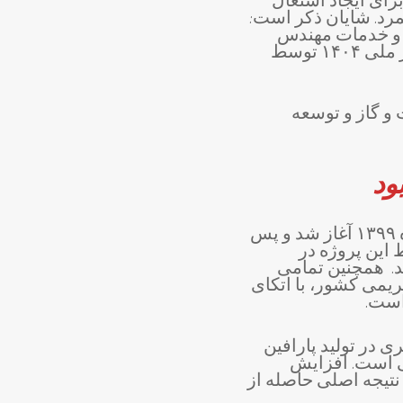
پایین در برخی صنایع، پروژه FRW را عاملی برای ایجاد اشتغال
رد. شایان ذکر است:
ت و خدمات مهندس
امین دهقان مدیرعامل شرکت نفت سپاهان بابت کسب جایزه صادرکننده ممتاز ملی ۱۴۰۴ توسط
 و گاز و توسعه
ود
گفتنی است طراحی پروژه FRW، از آذرماه ۱۳۹۸ و فرایند اجرایی آن از آبان ماه ۱۳۹۹ آغاز شد و پس
این پروژه در
د. همچنین تمامی
یمی کشور، با اتکای
است.
حد موم گیری در تولید پارافین
فیت قبلی است. افزایش
 تقریبی ۲۵ هزار میلیارد ریال)، نتیجه اصلی حاصله از