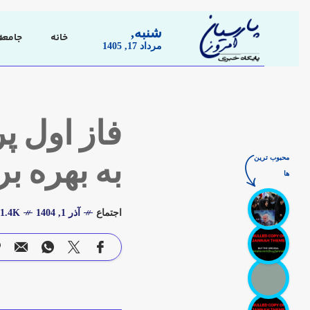
شنبه,
خانه
جامعه
مرداد 17, 1405
محبوب ترین
به بهره ب
ها
اجتماع
آذر 1, 1404
1.4K بازدید