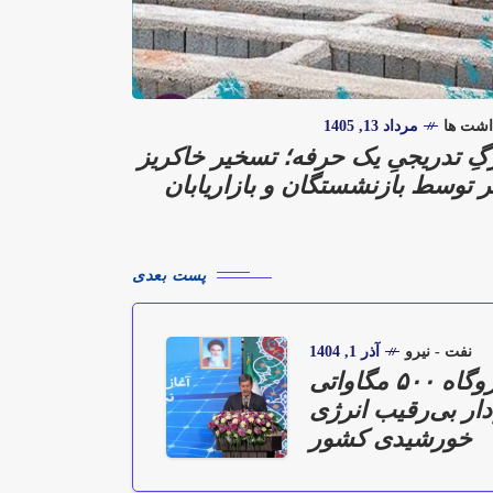
اشت ها
مرداد 13, 1405
گِ تدریجیِ یک حرفه؛ تسخیر خاکریز
 توسط بازنشستگان و بازاریابان
پست بعدی
نفت - نیرو
آذر 1, 1404
آغاز عملیات نیروگاه ۵۰۰ مگاواتی
ار بی‌رقیب انرژی
خورشیدی کشور