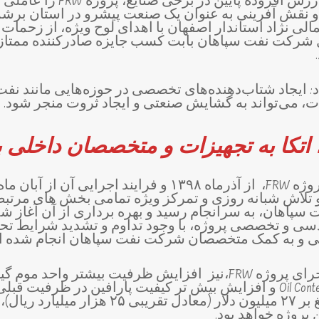
جمالی‌نژاد با مقایسه ارزش افزوده 
 و نقش آفرینی به عنوان یک صنعت پیشرو در استان برشم
الی نژاد استاندار اصفهان با اهدای لوح ویژه، از زحما
: ایجاد شتاب‌دهنده‌های تخصصی در حوزه‌هایی مانند نفت
 می‌تواند به گشایش صنعتی و ایجاد ثروت منجر شود.
 اتکا به تجهیزات و متخصصان
داخلی ب
لاش شبانه روزی و تمرکز ویژه تمامی بخش های مرتبط 
 سپاهان، به سرانجام رسید و بهره برداری از آن آغاز ش
دسی و تخصصی پروژه، با وجود تداوم و تشدید شرایط تحر
لی و به کمک متخصصان شرکت نفت سپاهان انجام شده 
دلیل اصلی تعریف و اجرای پروژه FRW،نیز افزایش ظرفیت بیشتر وا
H۵ یا کاهش بیش تر Oil Content و افزایش بیش تر کیفیت پارافین در ظر
درآمدهای عملیاتی بالغ بر ۲۷ میلیون دلار (معادل
 پروژه خواهد بود.