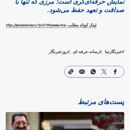
نمایش حرفه‌ای‌گری است؛ مرزی که تنها با
صداقت و تعهد حفظ می‌شود.
لینک کوتاه مطلب: https://parsianemrooz.ir/?p=3776&preview=true
خبرنگارنما
رسانه-حرفه-ای
روزخبرنگار
پست‌های مرتبط