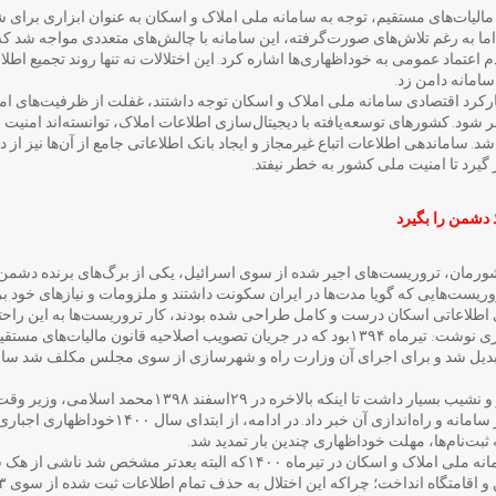
ویب قانون مالیات‌های مستقیم، توجه به سامانه ملی املاک و اسکان به عنوان ابزاری برا
. اما به رغم تلاش‌های صورت‌گرفته، این سامانه با چالش‌های متعددی مواجه شد که 
اعتماد عمومی به خوداظهاری‌ها اشاره کرد. این اختلالات نه تنها روند تجمیع اطلا
امانه دامن زد.
ارکرد اقتصادی سامانه ملی املاک و اسکان توجه داشتند، غفلت از ظرفیت‌های امنی
شود. کشورهای توسعه‌یافته با دیجیتال‌سازی اطلاعات املاک، توانسته‌اند امنیت 
شد. ساماندهی اطلاعات اتباع غیرمجاز و ایجاد بانک اطلاعاتی جامع از آن‌ها نیز از 
یرد تا امنیت ملی کشور به خطر نیفتد.
 دشمن را بگیرد
ورمان، تروریست‌های اجیر شده از سوی اسرائیل، یکی از برگ‌های برنده دشمن در
ریست‌هایی که گویا مدت‌ها در ایران سکونت داشتند و ملزومات و نیازهای خود بر
ای اطلاعاتی اسکان درست و کامل طراحی شده بودند، کار تروریست‌ها به این راحت
به گزارش والی روزنامه همشهری نوشت: تیرماه ۱۳۹۴بود که در جریان تصویب اصلاحیه قانون م
ون تبدیل شد و برای اجرای آن وزارت راه و شهرسازی از سوی مجلس مکلف شد سام
البته راه‌اندازی این سامانه فراز و نشیب بسیار داشت تا اینکه 
همایش مسکن ملی از اتمام کار سامانه و راه‌اندازی آن خ
 ثبت‌نام‌ها، مهلت خوداظهاری چندین بار تمدید شد.
در این میان اختلال ۴هفته‌ای سامانه ملی املاک و اسکان در تیرماه ۱۴۰۰که ال