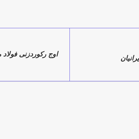
م
اوج رکوردزنی فولاد 
رانیان