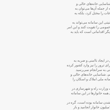
ی شناسایی خانه‌های خالی و
از جمله آن‌ها می‌توان به
عات را مختل کرد، بلکه به
تی این سامانه می‌تواند به
عمومی را تقویت کنند و این امر
دیگر اقداماتی است که باید به
 ایجاد ناامنی و ضربه به
ای ترور را نیز وارد کشور کرده
ی به سرانجام نمی‌رسید.
الیات‌های مستقیم، شناسایی خانه‌های خالی و
انه ملی املاک و اسکان را
بالاخره در ۲۹اسفند ۱۳۹۸محمد اسلامی، وزیر وقت وزارت راه و شهرسازی در
بر داد. در ادامه، از ابتدای سال ۱۴۰۰خوداظهاری اجباری همه خانوارها در این سامانه
بته بعدتر مشخص شد ناشی از هک شدن سامانه بوده است، گره در
کار تجمیع اطلاعات حوزه مسکن و اقامتگاه انداخت؛ چراکه این اختلال به حذف تمام اطلاعات ثبت شده از سوی ۳میلیون خانوار انجامید و باز