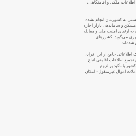
عه به‌خوداظهاری اطلاعات ملکی و اقامتگاهی،
 همین ۲ هفته پیش که تجاوز رژیم صهیونیستی به کشورمان انجام نشده
ر مسکن و ساماندهی بازار اجاره
به ارتقای امنیت ملی و مقابله
هری می‌گوید: کشورهای
شده‌اند.
 اطلاعاتی جامع از این افراد،
تجمیع اطلاعات اقامتی اتباع
شور با تأکید بر لزوم
املات اموال غیرمنقول» امکان