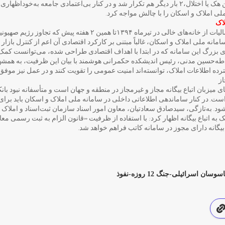
سامانه از اول راه‌اندازی شد. این هک یا اختلال،۲ بار دیگر هم تکرار شد و در کنار بی‌اعتمادی جام
ملی املاک و اسکان را با چالش مواجه کرد.
اک
از زمان تصویب قانون دریافت مالیات از خانه‌های خالی در تیرماه ۱۳۹۴تا
سامانه ملی املاک و اسکان، غالباً مبتنی بر کارکرد اقتصادی آن اعم از کنترل بازا
ای بزرگ این سامانه که در ابتدا با اهداف اقتصادی طراحی شده، می‌توانست کمک 
دطه‌حسین مدنی، رئیس اندیشکده حکمرانی هوشمند با بیان این ظرفیت، به همش
ترده اطلاعات املاک، توانسته‌اند امنیت عمومی را تقویت کنند و در عمل نیز موفق 
از
 میزبان اتباع بیگانه مجاز و غیرمجاز در منطقه و جهان است و متأسفانه نبود بانک
ت. در کنار ساماندهی اطلاعاتی داخلی در سامانه ملی املاک و اسکان باید برای 
شود. به‌تازگی، سیدصادق سعادتیان، معاون امور اسناد سازمان ثبت‌اسناد و املاک ک
به اتباع بیگانه اظهار کرد: با استفاده از ظرفیت «قانون الزام به ثبت رسمی مع
بیگانه دارای مجوز در سامانه کاتب فراهم خواهد شد.
اسرائیلی-جنگ 12 روزه-نفوذ