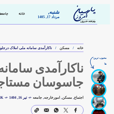
شنبه,
خانه
جامعه
مرداد 17, 1405
خانه
مسکن
ناکارآمدی سامانه ملی املاک درجلو
محبوب ترین
ها
ناکارآمدی سامانه
جاسوسان مستاج
اجتماع
,
مسکن
,
امورخارجه
,
جامعه
تیر 16, 1404
1.4K 