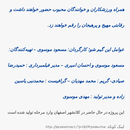
همراه ورزشکاران و خوانندگان محبوب حضور خواهند داشت و
رقابتی مهیج و پرهیجان را رقم خواهند زد.
عوامل این گیم شو؛ کارگردان: مسعود موسوی – تهیه‌کنندگان:
مسعود موسوی و احسان امیری – مدیر فیلمبرداری : حمیدرضا
صیادی- گریم : محمد مهدیان – گرافیست : محمدنبی یاسین
زاده و مدیر تولید : مهدی موسوی
این پروژه در حال حاضر در کلانشهر اصفهان وارد مرحله تولید شده است
لینک کوتاه: https://parsianemrooz.ir/?p=3300&preview=true