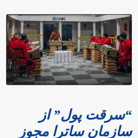
“سرقت پول” از
سازمان ساترا مجوز