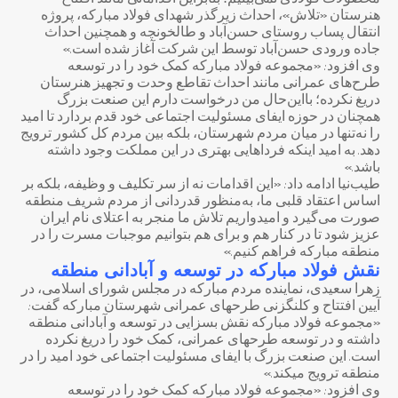
محصولات فولادی نمی‌بینیم؛ بنابراین اقداماتی مانند افتتاح
هنرستان «تلاش»، احداث زیرگذر شهدای فولاد مبارکه، پروژه
انتقال پساب روستای حسن‌آباد و طالخونچه و همچنین احداث
جاده ورودی حسن‌آباد توسط این شرکت آغاز شده است.»
وی افزود: «مجموعه فولاد مبارکه کمک خود را در توسعه
طرح‌های عمرانی مانند احداث تقاطع وحدت و تجهیز هنرستان
دریغ نکرده؛ بااین‌حال من درخواست دارم این صنعت بزرگ
همچنان در حوزه ایفای مسئولیت اجتماعی خود قدم بردارد تا امید
را نه‌تنها در میان مردم شهرستان، بلکه بین مردم کل کشور ترویج
دهد. به امید اینکه فرداهایی بهتری در این مملکت وجود داشته
باشد.»
طیب‌نیا ادامه داد: «این اقدامات نه از سر تکلیف و وظیفه، بلکه بر
اساس اعتقاد قلبی ما، به‌منظور قدردانی از مردم شریف منطقه
صورت می‌گیرد و امیدواریم تلاش ما منجر به اعتلای نام ایران
عزیز شود تا در کنار هم و برای هم بتوانیم موجبات مسرت را در
منطقه مبارکه فراهم کنیم.»
نقش فولاد مبارکه در توسعه
و آبادانی منطقه
زهرا سعیدی، نماینده مردم مبارکه در مجلس شورای اسلامی، در
آیین افتتاح و کلنگزنی طرحهای عمرانی شهرستان مبارکه گفت:
«مجموعه فولاد مبارکه نقش بسزایی در توسعه و آبادانی منطقه
داشته و در توسعه طرحهای عمرانی، کمک خود را دریغ نکرده
است. این صنعت بزرگ با ایفای مسئولیت اجتماعی خود امید را در
منطقه ترویج میکند.»
وی افزود: «مجموعه فولاد مبارکه کمک خود را در توسعه