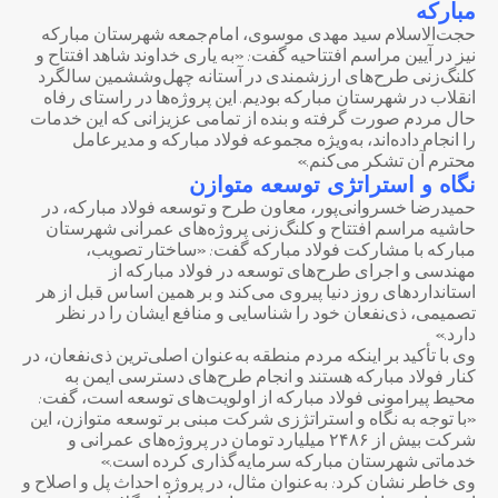
مبارکه
حجت‌الاسلام سید مهدی موسوی، امام‌جمعه شهرستان مبارکه
نیز در آیین مراسم افتتاحیه گفت: «به یاری خداوند شاهد افتتاح و
کلنگ‌زنی طرح‌های ارزشمندی در آستانه چهل‌و‌ششمین سالگرد
انقلاب در شهرستان مبارکه بودیم. این پروژه‌ها در راستای رفاه
حال مردم صورت گرفته و بنده از تمامی عزیزانی که این خدمات
را انجام داده‌اند، به‌ویژه مجموعه فولاد مبارکه و مدیرعامل
محترم آن تشکر می‌کنم.»
نگاه و استراتژی توسعه متوازن
حمیدرضا خسروانی‌پور، معاون طرح و توسعه فولاد مبارکه، در
حاشیه مراسم افتتاح و کلنگ‌زنی پروژه‌های عمرانی شهرستان
مبارکه با مشارکت فولاد مبارکه گفت: «ساختار تصویب،
مهندسی و اجرای طرح‌های توسعه در فولاد مبارکه از
استانداردهای روز دنیا پیروی می‌کند و بر همین اساس قبل از هر
تصمیمی، ذی‌نفعان خود را شناسایی و منافع ایشان را در نظر
دارد.»
وی با تأکید بر اینکه مردم منطقه به‌عنوان اصلی‌ترین ذی‌نفعان، در
کنار فولاد مبارکه هستند و انجام طرح‌های دسترسی ایمن به
محیط پیرامونی فولاد مبارکه از اولویت‌های توسعه است، گفت:
«با توجه به نگاه و استراتژزی شرکت مبنی بر توسعه متوازن، این
شرکت بیش از ۲۴۸۶ میلیارد تومان در پروژه‌های عمرانی و
خدماتی شهرستان مبارکه سرمایه‌گذاری کرده است.»
وی خاطر نشان کرد: به‌عنوان مثال، در پروژه احداث پل و اصلاح و