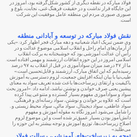
فولاد مبارکه در نقطه دیگری از کشور شکل‌گرفته بود، امروز در
این جایگاه قرار نداشت و در حقیقت فرهنگ غنی، نجابت، بلوغ و
صبوری صبوری مردم این منطقه عامل موفقیت این شرکت
است.
نقش فولاد مبارکه در توسعه و آبادانی منطقه
وی ضمن تبریک اعیاد شعبانیه و دهه مبارک فجر اظهار کرد: «یکی
از آرمان‌های امام راحل و انقلاب اسلامی موضوع عدالت و در
رأس آن عدالت آموزشی بود که خوشبختانه به برکت انقلاب
اسلامی امروز در این حوزه اتفاقات ارزشمند و مهمی افتاده است.
ما از ۴۷ درصد میزان سوادآموزی در قبل از انقلاب به ۹۷ درصد
رسیده‌ایم که این اتفاق مبارک، ارزشمند و قابل‌تحسین است.»
طیب‌نیا با بیان اینکه افزایش جمعیت، لزوم دسترسی به آموزش
باکیفیت و ارتقای زیرساخت‌ها باعث شده تعریف سواد به معنای
پیشین یعنی صرف خواندن و نوشتن نباشد، ادامه داد: «امروز بحث
سواد و سوادآموزی مفهوم بسیار گسترده و متنوعی پیدا کرده
است که علاوه بر خواندن و نوشتن، سواد رسانه‌ای و فرهنگی،
سواد عاطفی، سواد دیجیتال، سواد مالی، سواد محیط زیستی و…
را شامل می‌شود. امروز نگاه به مقوله آموزش و مفهوم
دانش‌آموز بودن بسیار عمیق‌تر شده است و این موضوع لزوم
اصلاح زیرساخت‌ها، توزیع آموزش و توجه بیشتر به این حوزه را
می‌طلبد.»
توجه به زیرساخت‌های آموزشی، رسالت فولاد