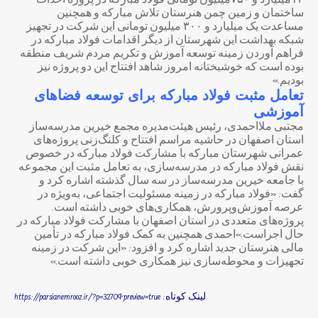
۱۲میلیارد و ۷۵۰میلیون تومانی فولاد مبارکه در پروژه احداث
ساختمان و زمین چمن هنرستان تلاش مبارکه و همچنین
مساعدت یک میلیارد و ۳۰۰ میلیون تومانی این شرکت در تجهیز
شبکه بهداشت این شهرستان از دیگر اقدامات فولاد مبارکه در
فراهم آوردن زمینه توسعه آموزش و تکریم مردم شریف منطقه
بوده است که خوشبختانه امروز شاهد افتتاح این دو پروژه نیز
بودیم.»
تعامل مثبت فولاد مبارکه برای توسعه فضاهای
آموزشی
مجتبی ملااحمدی، رئیس هیئت‌مدیره مجمع خیرین مدرسه‌ساز
استان اصفهان در حاشیه مراسم افتتاح و کلنگ‌زنی پروژه‌های
عمرانی شهرستان مبارکه با مشارکت فولاد مبارکه در خصوص
نقش فولاد مبارکه در مدرسه‌سازی، به تعامل مثبت این مجموعه
با جامعه خیرین مدرسه‌ساز در سه سال گذشته اشاره کرد و
گفت: «فولاد مبارکه در زمینه مسئولیت اجتماعی، به‌ویژه در
عرصه آموزش‌وپرورش، همکاری‌های خوبی داشته است.
پروژه‌های متعددی در استان اصفهان با مشارکت فولاد مبارکه در
حال اجراست.»احمدی همچنین به کمک فولاد مبارکه در تأمین
مالی هنرستان جدید اشاره کرد و افزود: «این شرکت در زمینه
تجهیزات و محوطه‌سازی نیز همکاری خوبی داشته است.»
لینک کوتاه: https://parsianemrooz.ir/?p=3270&preview=true