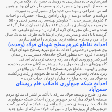
ایمن‌سازی جاده دسترسی به روستای حسن‌آباد، گلایه مردم
منطقه از ناایمن بودن مسیر تردد و ضعف طراحی آن بود. بر همین
اساس، طراحی و مهندسی جدید برای مسیر ایمن به‌صورت
دوبانده و احداث دو میدان و پل راه‌آهن روستای حسن‌آباد و احداث
۳ کیلومتر مسیر جدید، ۲ کیلومتر بهینه‌سازی مسیر فعلی و ۵۵۰
مترمربع میدان‌سازی به ارزش ۱۱۲ میلیارد تومان در نظر گرفته
شده و هم‌زمان مجوزهای لازم از اداره راه و منابع طبیعی اخذ
گردیده تا با دقت و مدیریت زمان، ان‌شاءالله ظرف مدت یک سال
برای مردم محترم منطقه تردد ایمن‌تری را فراهم سازیم.
احداث تقاطع غیرهم‌سطح شهدای فولاد (وحدت)
وی همچنین درخصوص احداث تقاطع غیرهم‌سطح شهدای فولاد
(وحدت) افزود: «به‌منظور اصلاح جاده‌های دسترسی در میدان
امیرکبیر و ورودی اتوبان مبارکه و حذف ترددهای اضافی
کامیون‌های حمل محصول و رفاه بیشتر ساکنان محترم محدوده
نهچیر و قهنویه، تقاطع غیرهمسطح با ۴ دستگاه پل واقع در
زیرباندهای رفت‌وبرگشت مبارکه به طالخونچه و رفت‌وبرگشت
به فولاد مبارکه به مبلغ ۶۰ میلیارد تومان احداث گردید.»
احداث شبکه جمع‌آوری فاضلاب
خام روستای
حسن‌آباد
معاون طرح و توسعه فولاد مبارکه با تأکید بر اشتراک منافع مردم
منطقه با فولاد مبارکه در خصوص پروژه احداث شبکه جمع‌آوری
فاضلاب خام روستای حسن‌آباد و انتقال به فولاد مبارکه نیز گفت:
«زنجیره‌ای از پروژه‌ها برای تأمین آب فولاد مبارکه از منابع جدید