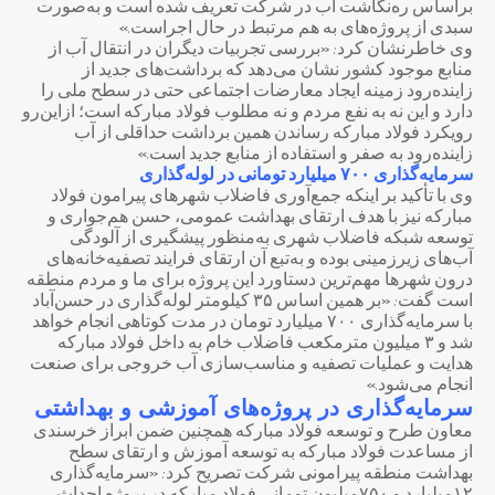
براساس ره‌نگاشت آب در شرکت تعریف شده است و به‌صورت
سبدی از پروژه‌های به هم مرتبط در حال اجراست.»
وی خاطرنشان کرد: «بررسی تجربیات دیگران در انتقال آب از
منابع موجود کشور نشان می‌دهد که برداشت‌های جدید از
زاینده‌رود زمینه ایجاد معارضات اجتماعی حتی در سطح ملی را
دارد و این نه به نفع مردم و نه مطلوب فولاد مبارکه است؛ ازاین‌رو
رویکرد فولاد مبارکه رساندن همین برداشت حداقلی از آب
زاینده‌رود به صفر و استفاده از منابع جدید است.»
سرمایه‌گذاری ۷۰۰ میلیارد تومانی در لوله‌گذاری
وی با تأکید بر اینکه جمع‌آوری فاضلاب شهرهای پیرامون فولاد
مبارکه نیز با هدف ارتقای بهداشت عمومی، حسن هم‌جواری و
توسعه شبکه فاضلاب شهری به‌منظور پیشگیری از آلودگی
آب‌های زیرزمینی بوده و به‌تبع آن ارتقای فرایند تصفیه‌خانه‌های
درون شهرها مهم‌ترین دستاورد این پروژه برای ما و مردم منطقه
است گفت: «بر همین اساس ۳۵ کیلومتر لوله‌گذاری در حسن‌آباد
با سرمایه‌گذاری ۷۰۰ میلیارد تومان در مدت کوتاهی انجام خواهد
شد و ۳ میلیون مترمکعب فاضلاب خام به داخل فولاد مبارکه
هدایت و عملیات تصفیه و مناسب‌سازی آب خروجی برای صنعت
انجام می‌شود.»
سرمایه‌گذاری در پروژه‌های آموزشی و بهداشتی
معاون طرح و توسعه فولاد مبارکه همچنین ضمن ابراز خرسندی
از مساعدت فولاد مبارکه به توسعه آموزش و ارتقای سطح
بهداشت منطقه پیرامونی شرکت تصریح کرد: «سرمایه‌گذاری