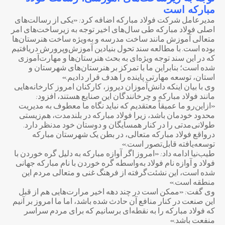
مبارکه است
مدیرعامل شرکت فولاد مبارکه اضافه کرد: «یکی از رسالت‌های
اصلی فولاد مبارکه طی سال‌های اخیر توجه به زیرساخت‌های امر
متعالی آموزش مانند ساخت مدرسه و به‌ویژه ساخت هنرستان‌ها
بوده است. با مطالعه سند تحول بنیادین آموزش‌وپرورش دریافتیم
که در این سند توجه ویژه‌ای به بحث هنرستان‌ها و مهارت‌آموزی
شده است؛ بنابراین ما با تمرکز بر هنرستان‌های شهرستان و
استان، توسعه مهارتی پاینده را هدف قرار دادیم.»
وی با بیان اینکه دانش‌آموزان دیروز، کارکنان امروز کارخانه‌هایی
مانند فولاد مبارکه و چرخانندگان این صنایع هستند، افزود:
«ازاین‌رو ما عمیقاً معتقدیم که نباید نگاه ما معطوف به مدیریت
محدود خودمان باشد، زیرا فولاد مبارکه در بلندمدت، هم‌زیستی
طولانی‌مدتی را در کنار همسایگان و دوستان خود مدنظر دارد.
درواقع فولاد مبارکه متعالی، در بطن یک شهرستان مبارکه
توسعه‌یافته قابل‌تصور است.»
طیب‌نیا ادامه داد: «امروز اگر آوازه مبارکه به دلیل گره خوردن با
فولاد و آوازه نام فولاد به‌واسطه گره خوردن با نام مبارکه جهانی
شده است، این نشئت‌گرفته از فرهنگ غنی و متعالی مردم این
منطقه است.»
وی گفت: «ممکن است در چند دهه اخیر مرارت‌هایی هم از قبل
این صنعت در کنار منافع آن حادث شده باشد، اما ما امروز بر آنیم
که فولاد مبارکه را به نقطه‌ای برسانیم که برای مردم سراسر
منفعت باشد.»