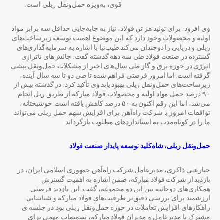
قوی، به‌ویژه حمل‌ونقل ریلی است.
وی افزود: برای تولید هر تن فولاد، نیاز به جابه‌جایی حداقل سه برابر مواد
اولیه و محصولات وجود دارد که این موضوع اهمیت توسعه زیرساخت‌های
ریلی و دریایی را دوچندان می‌کند.طیب‌نیا با اشاره به سرمایه‌گذاری‌های
گسترده در صنعت فولاد طی سه دهه گذشته گفت: چالش‌های ناترازی
انرژی در حوزه برق و گاز طی سال‌های اخیر از مشکلات حمل‌ونقل پیشی
گرفته است. اما امروز فرصتی فراهم شده تا طی دو تا سه سال آینده،
زیرساخت‌های حمل‌ونقل ریلی بهبود یابد.وی تأکید کرد: در گذشته بیش از
۹۰ درصد حمل مواد اولیه و محصولات فولاد مبارکه از طریق ریل انجام
می‌شد، اما این رقم اکنون به ۵۰ درصد کاهش یافته است. خوشبختانه،
توافقات امروز با شرکت راه‌آهن برای افزایش سهم حمل ریلی می‌تواند
ما را در کوتاه‌مدت به استانداردهای مطلوب بازگرداند.
حمل
ونقل ریلی، شاه
کلید توسعه پایدار صنعت فولاد
جبارعلی ذاکری، مدیرعامل شرکت راه‌آهن جمهوری اسلامی ایران، در
بازدید از شرکت فولاد مبارکه، ضمن اشاره به اهمیت گسترش
همکاری‌های دوجانبه بین این دو مجموعه، گفت: این بازدید فرصتی
ارزشمند برای بررسی دقیق‌تر ظرفیت‌های فولاد مبارکه و شناسایی
راهکارهای افزایش تعاملات در حوزه حمل‌ونقل ریلی بود. در جلسه‌ای
مشترک با مدیرعامل و مدیران فولاد مبارکه، تصمیمات مهمی برای