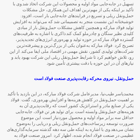
تسهیل در جابه‌جایی مواد اولیه و محصولات این شرکت اتخاذ شد.وی با
تأکید بر اینکه یکی از مهم‌ترین اهداف این همکاری، حل مشکلات
حمل‌ونقل ریلی و تسریع در فرایندهای جابه‌جایی بار است، افزود:
خوشبختانه این نشست منجر به تصمیماتی شد که می‌تواند به افزایش
تولید فولاد مبارکه و همچنین کاهش مشکلات حمل‌ونقل بار از مبادی
کلیدی نظیر سنگان و چادرملو کمک کند.ذاکری با اشاره به ظرفیت‌های
گسترده فولاد مبارکه در حوزه تولید و بهره‌وری انرژی‌های تجدیدپذیر،
تصریح کرد: فولاد مبارکه به‌عنوان یکی از بزرگ‌ترین و پیشرفته‌ترین
شرکت‌های تولیدی کشور، نقش مهمی در اقتصاد ملی ایفا می‌کند. از این
رو، تلاش خواهیم کرد تا شرایط حمل‌ونقل ریلی این شرکت بهبود یابد و
نیازهای آن در این حوزه با دقت بیشتری تأمین شود.
حمل
ونقل، نیروی محرکه رقابت
پذیری صنعت فولاد است
محمدیاسر طیب‌نیا، مدیرعامل شرکت فولاد مبارکه، در این بازدید با تأکید
بر اهمیت حمل‌ونقل در کاهش هزینه‌ها و افزایش بهره‌وری، گفت: فولاد
یکی از صنایع مادر و استراتژیک کشور است که رقابت‌پذیری آن به
هزینه‌های حمل‌ونقل وابسته است. برای تولید هر تن فولاد، جابه‌جایی
حداقل سه برابر مواد اولیه و محصول موردنیاز است. این موضوع
ضرورت توسعه زیرساخت‌های حمل‌ونقل ریلی و دریایی را به‌وضوح
نشان می‌دهد.وی با اشاره به اینکه طی سه دهه گذشته سرمایه‌گذاری‌های
عظیمی در صنعت فولاد انجام شده، اظهار کرد: امروز صنعت فولاد به