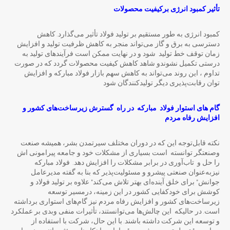
تأثیر کمبود انرژی برکیفیت محصولات
کمبود انرژی به طور مستقیم بر تولید فولاد تأثیر می‌گذارد. کاهش
دسترسی به برق و گاز می‌تواند منجر به کاهش ظرفیت تولید و افزایش
زمان توقف خط تولید شود و در نهایت ممکن است فرآیندهای تولید به
درستی تکمیل نشوندو شاهد کاهش کیفیت محصولات گردد که در صورت
تداوم ، این روند می‌تواند به کاهش سهم بازار فولاد مبارکه و افزایش
توان رقابت‌پذیری دیگر تولیدکنندگان شود
گام های استوار فولاد مبارکه در راه گسترش زیرساخت
های کشور و
افزایش رفاه مردم
نکته قابل‌توجه این که در دوران مختلف سیرتمدن بشر، همیشه صنعت
وصنعتگر توانسته است بسیاری از مشکلات خود و جامعه پیرامونی اش
را حل و تاب‌آوری در برابر مشکلات را افزایش دهد. فولاد مبارکه
نیزبه‌عنوان صنعتی پیشرو و مسئولیت‌پذیر که بنا به گفته مدیرعامل
جوانش” برای خلق آینده‌ای بهتر تلاش می‌کند” علاوه بر تولید فولاد و
کوشش برای خودکفایی کشور در این زمینه، درمسیر توسعه
زیرساخت‌های کشور و افزایش رفاه مردم نیز گام‌های استواری برداشته
است. در حالیکه این چالش‌ها می‌توانستند، تأثیرات منفی وبدی بر عملکرد
و توسعه این شرکت داشته باشند. با این حال، شرکت با استفاده از