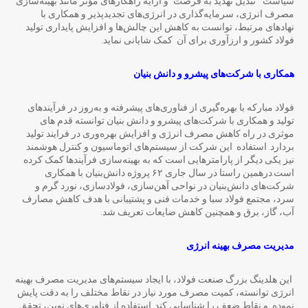
سیاست ” تبدیل تهدید به فرصت” و ارایه راهکارهای مؤثر مانند بهینه‌سازی
مصرف انرژی، سرمایه‌گذاری در انرژی‌های تجدیدپذیر و همکاری با
نهادهای مرتبط، توانست به کاهش این چالش‌ها و افزایش پایداری تولید
فولاد کشور و ارزآوری برای آن کمک شایانی نماید.
همکاری با شرکت
های پیشرو و دانش بنیان
فولاد مبارکه با بهره‌گیری از فناوری‌های پیشرفته و به‌روز در فرآیندهای
تولید و همکاری با شرکت‌های پیشرو و دانش بنیان توانسته قدم های
موثری در راه کاهش مصرف انرژی و افزایش بهره‌وری در فرایند تولید
بردارد. استفاده این شرکت از سیستم‌های اتوماسیون و کنترل هوشمند
نیز یکی دیگر از پارامترهایی است که به بهینه‌سازی فرآیندها کمک کرده
است.درهمین راستا در سال جاری ۶۲ پروژه دانش‌بنیان با همکاری
شرکت‌های دانش‌بنیان در نواحی آهن‌سازی، فولادسازی، نورد گرم و
سرد، مجتمع فولاد سبا و خدمات فنی و پشتیبانی با هدف کاهش مصارف
آب، گاز، برق و همچنین کاهش ضایعات تعریف شد.
مدیریت مصرف بهینه انرژی
این هلدینگ بزرگ صنعت فولاد، با ایجاد سیستم‌های مدیریت مصرف بهینه
انرژی توانسته، کمیت مصرف مورد نیاز در نقاط مختلف را به دقت پایش
نموده و نقاط ضعف را شناسایی ‌کند. استفاده از فناوری‌های نوین، تحقق