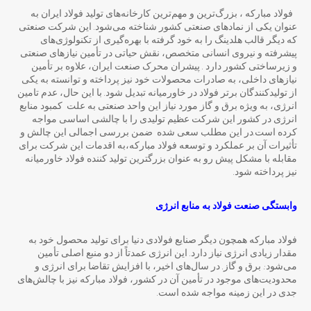
فولاد مبارکه ، بزرگ‌ترین و مهم‌ترین کارخانه‌های تولید فولاد ایران به
عنوان یکی از نمادهای صنعتی کشور شناخته می‌شود. این شرکت صنعتی
که دیگر قالب هلدینگ را به خود گرفته با بهره‌گیری از تکنولوژی‌های
پیشرفته و نیروی انسانی متخصص، نقش حیاتی در تأمین نیازهای صنعتی
و زیرساختی کشور دارد . پیشران محرک صنعت ایران، علاوه بر تأمین
نیازهای داخلی، به صادرات محصولات خود نیز پرداخته و توانسته به یکی
از تولیدکنندگان برتر فولاد در خاورمیانه تبدیل شود. با این حال، عدم تامین
انرژی، به ویژه برق و گاز مورد نیاز این واحد صنعتی به علت کمبود منابع
انرژی در کشور این شرکت عظیم تولیدی را با چالشی اساسی مواجه
کرده است.در این مطلب سعی شده ضمن بررسی اجمالی این چالش و
تأثیرات آن بر عملکرد و توسعه فولاد مبارکه،به اقدمات این شرکت برای
مقابله با مشکل پیش رو به عنوان بزرگترین تولید کننده فولاد خاورمیانه
نیز پرداخته شود.
وابستگی صنعت فولاد به منابع انرژی
فولاد مبارکه همچون دیگر صنایع فولادی دنیا برای تولید محصول خود به
مقدار زیادی انرژی نیاز دارد. این انرژی عمدتاً از دو منبع اصلی تأمین
می‌شود: برق و گاز. در سال‌های اخیر، با افزایش تقاضا برای انرژی و
محدودیت‌های موجود در تأمین آن در کشور، فولاد مبارکه نیز با چالش‌های
جدی در این زمینه مواجه شده است.