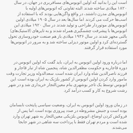
است این را بدانید که اولین اتوبوس‌های مسافربری در جهان، در سال
۱۸۲۰ میلادی ساخته شدند. البته تفاوتی که اتوبوس‌های اولیه با
اتوبوس‌های مدرن داشتند، در واقع واگن‌هایی بودند که با استفاده از
اسب‌ها حرکت می‌ کردند. اما سال‌ها بعد در سال ۱۹۰۵ میلادی اولین
اتوبوس‌های موتوردار طراحی و تولید شدند. در سال ۱۹۲۰ میلادی این
اتوبوس‌‌ها با پیشرفت چشمگیری همراه شدند و به تایرهای (لاستیک‌های)
بالنی مجهز شدند. در سال ۱۹۳۶ میلادی باز هم صنعت خودروسازی تحول
گسترده‌ای کرد و اولین موتور دیزلی ساخته شد و به مرور در اتوبوس‌ها
مورد استفاده قرار گرفتند.
اما درباره ورود اولین اتوبوس به ایران، باید گفت که اولین اتوبوس در
دوره قاجاریه و حکومت مظفرالدین شاه، پنجمین شاه از تبار قاجار و
فرزند ناصرالدین شاه وارد ایران شده است. سعدالدوله وزیر تجارت وقت
مامور وارد کردن اولین اتوبوس از کشور بلژیک به ایران بوده است. این
اتوبوس توسط یک تاجر بوشهری بنام معین‌التجار خریداری شد و در شهر
رشت شروع به کار و کسب درآمد کرد.
در زمان ورود اولین اتوبوس به ایران، وضعیت سیاسی پایتخت نابسامان
بوده است و جنبش مشروطه در صدد پیروزی بوده است. اما پس از
فروکش کردن اوضاع، اتوبوس بلژیکی معین‌التجار به شهر تهران وارد
شده است و مردم تهران فقط با پرداخت سه شاهی در شهر جابجا
می‌شدند.