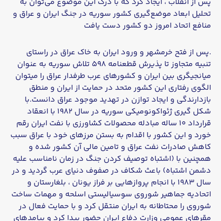
پس از انقلاب ، ایجاد کرد که با درک این موضوع می‌توان به
تحلیل ابعاد موضع‌گیری کشور سوریه در جنگ ایران و عراق و
منافع اتحاد امروز دو کشور دست یافت
.پس از فتح خرمشهر و ورود ایران به خاک عراق در راستای
تنبیه متجاوز تا پذیرش قطعنامه ۵۹۸ تلاش سوریه به عنوان
میانجیگری بین ایران و کشورهای عرب طرفدار عراق را میتوان
الگوی رفتاری این کشور متحد در حمایت از ایران و منطق
بازدارندگی و ایجاد توازن در تهدید موجود عراق دانست.با
شکل گیری ژئواکونومیکی سوریه در سال ۱۹۸۲ با انعقاد
قرارداد ۱۰ ساله مبادله محصولات کشاورزی با نفت ایران رقم
خورد و این کشور با اقدام به بستن مرزهای خود با عراق سبب
کاهش صادرات نفت عراق و تامین مالی آن کشور شده و
همچنین با (اشتباه توصیف کردن جنگ در زمان نامناسب علیه
دشمن اشتباه) باعث شکاف در صفوف دنیای عرب گردید و در
سال ۱۹۸۳ با انجام پروازهایی بر فراز یونان ، بلغارستان و
اتحادیه جماهیر شوروی سوسیالیستی اسلحه و مهمات ساخت
شوروی را محتاطانه به ایران منتقل کرد و با حمایت فعال در
مقرهای عمومی وزارت دفاع ایران حضور پیدا کرد و پیامدهای