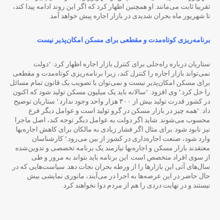
تقریبا ثابت می‌مانند. او همچنین اظهار کرد که اگر این روند ادامه پیدا کند،
تا شهریور ماه بحران شدیدی در بازار اجاره پیش خواهد آمد.
برنامه‌ریزی کوتاه‌مدت و مقطعی برای مسکن امکان‌پذیر نیست
ستاریان درباره راه‌حلی برای کنترل بازار اجاره اظهار کرد: “دولت
نمی‌تواند بازار اجاره را کنترل کند، زیرا برنامه‌ریزی کوتاه‌مدت و مقطعی
برای مسکن امکان‌پذیر نیست و نمی‌توان با تصویب یک قانون تمام مسائل
را حل کرد.” وی افزود: “سالانه باید یک میلیون مسکن تولید شود که اکنون
در کشور قدرت تولید بیش از ۳۰۰ هزار واحد وجود ندارد.” ستاریان توضیح
داد: “همه چیز در بازار مسکن در گرو تولید است و عوامل دیگر فرع
محسوب می‌شوند. شاید اگر دولت به عوامل دیگر توجه کند، اصل ماجرا
نیز نابود شود. برای مثال اگر فشار زیادی به مالکان برای کاهش اجاره‌بها
وارد شود، صنعت اجاره‌داری در کشور از بین می‌رود.” کارشناسان
معتقدند بازار مسکن و اجاره‌بها نیازمند یک برنامه تخصصی و تدوین‌شده
از سوی افراد متخصص است. این برنامه باید بتواند به مرور و طی
سال‌های آتی این بازارها را از ورطه بحران نجات دهد. سیاست‌هایی که در
حال حاضر در این عرصه‌ها به اجرا در می‌آیند، مانوری نمایشی بیش
نیستند و در نهایت دردی را هم از مردم دوا نخواهند کرد.