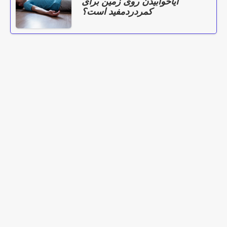
آیاخوابیدن روی زمین برای
کمردردمفید است؟