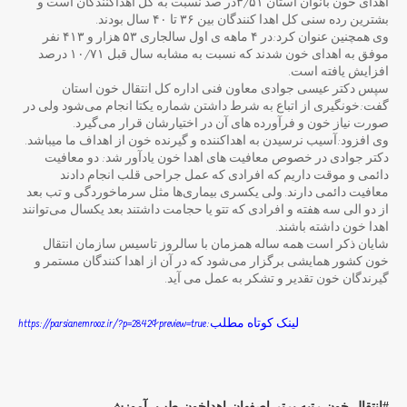
اهدای خون بانوان استان ۳/۵۱در صد نسبت به کل اهداکنندگان است و
بشترین رده سنی کل اهدا کنندگان بین ۳۶ تا ۴۰ سال بودند.
وی همچنین عنوان کرد:در ۴ ماهه ی اول سالجاری ۵۳ هزار و ۴۱۳ نفر
موفق به اهدای خون شدند که نسبت به مشابه سال قبل ۱۰/۷۱ درصد
افزایش یافته است.
سپس دکتر عیسی جوادی معاون فنی اداره کل انتقال خون استان
گفت:خونگیری از اتباع به شرط داشتن شماره یکتا انجام می‌شود ولی در
صورت نیاز خون و فرآورده های آن در اختیارشان قرار می‌گیرد.
وی افزود:آسیب نرسیدن به اهداکننده و گیرنده خون از اهداف ما میباشد.
دکتر جوادی در خصوص معافیت های اهدا خون یادآور شد: دو معافیت
دائمی و موقت داریم که افرادی که عمل جراحی قلب انجام دادند
معافیت دائمی دارند. ولی یکسری بیماری‌ها مثل سرماخوردگی و تب بعد
از دو الی سه هفته و افرادی که تتو یا حجامت داشتند بعد یکسال می‌توانند
اهدا خون داشته باشند.
شایان ذکر است همه ساله همزمان با سالروز تاسیس سازمان انتقال
خون کشور همایشی برگزار می‌شود که در آن از اهدا کنندگان مستمر و
گیرندگان خون تقدیر و تشکر به عمل می آید.
لینک کوتاه مطلب:https://parsianemrooz.ir/?p=2842&preview=true
انتقال خون-رتبه برتر-اصفهان-اهداخون-طب- آموزش