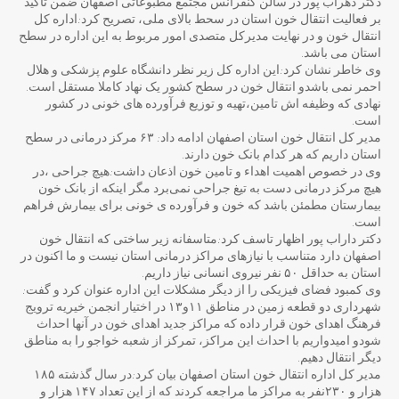
دکتر دهراب پور در سالن کنفرانس مجتمع مطبوعاتی اصفهان ضمن تاکید
بر فعالیت انتقال خون استان در سحط بالای ملی، تصریح کرد:اداره کل
انتقال خون و در نهایت مدیرکل متصدی امور مربوط به این اداره در سطح
استان می باشد.
وی خاطر نشان کرد:این اداره کل زیر نظر دانشگاه علوم پزشکی و هلال
احمر نمی باشدو انتقال خون در سطح کشور یک نهاد کاملا مستقل است.
نهادی که وظیفه اش تامین،تهیه و توزیع فرآورده های خونی در کشور
است.
مدیر کل انتقال خون استان اصفهان ادامه داد: ۶۳ مرکز درمانی در سطح
استان داریم که هر کدام بانک خون دارند.
وی در خصوص اهمیت اهداء و تامین خون اذعان داشت:هیچ جراحی ،در
هیچ مرکز درمانی دست به تیغ جراحی نمی‌برد مگر اینکه از بانک خون
بیمارستان مطمئن باشد که خون و فرآورده ی خونی برای بیمارش فراهم
است.
دکتر داراب پور اظهار تاسف کرد:متاسفانه زیر ساختی که انتقال خون
اصفهان دارد متناسب با نیازهای مراکز درمانی استان نیست و ما اکنون در
استان به حداقل ۵۰ نفر نیروی انسانی نیاز داریم.
وی کمبود فضای فیزیکی را از دیگر مشکلات این اداره عنوان کرد و گفت:
شهرداری دو قطعه زمین در مناطق ۱۱و۱۳ در اختیار انجمن خیریه ترویج
فرهنگ اهدای خون قرار داده که مراکز جدید اهدای خون در آنها احداث
شودو امیدواریم با احداث این مراکز، تمرکز از شعبه خواجو را به مناطق
دیگر انتقال دهیم.
مدیر کل اداره انتقال خون استان اصفهان بیان کرد:در سال گذشته ۱۸۵
هزار و ۲۳۰نفر به مراکز ما مراجعه کردند که از این تعداد ۱۴۷ هزار و